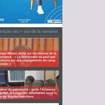
articles les + vus de la semaine
aye Wilane alerte sur les dérives de la
humance : « La démocratie ne peut pas
nstruire sur des changements de camp
nents »
ation de patrimoine : après l’échéance
juillet, les autorités défaillantes sous la
e de lourdes sanctions