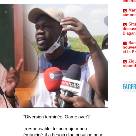
Sit
discus
Diagan
Ban
nouvea
et le P
Zigu
répond
FACE
"Diversion terminée. Game over?
Irresponsable, tel un majeur non
émancipé, il a besoin d'autorisation pour