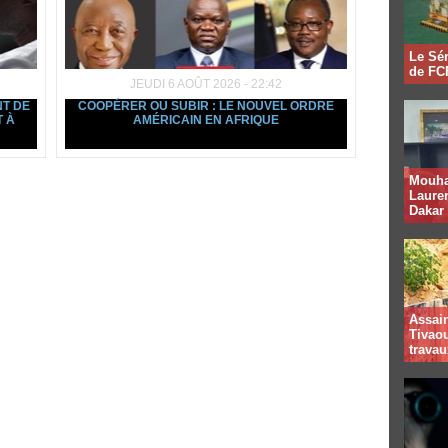
Le Sén
de FCF
JEUDI 6 AOÛT 2026 - 22:42
NT DE
COOPÉRER OU SUBIR : LE NOUVEL ORDRE
T À
AMÉRICAIN EN AFRIQUE
Mouha
Lauren
Dakar
Assai
Tivaou
travau