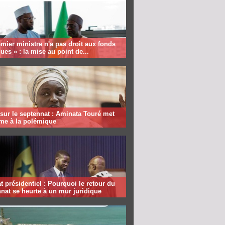
mier ministre n'a pas droit aux fonds
ques » : la mise au point de...
sur le septennat : Aminata Touré met
rme à la polémique
 présidentiel : Pourquoi le retour du
nat se heurte à un mur juridique