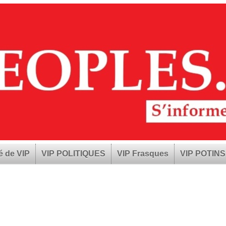
é de VIP
VIP POLITIQUES
VIP Frasques
VIP POTINS