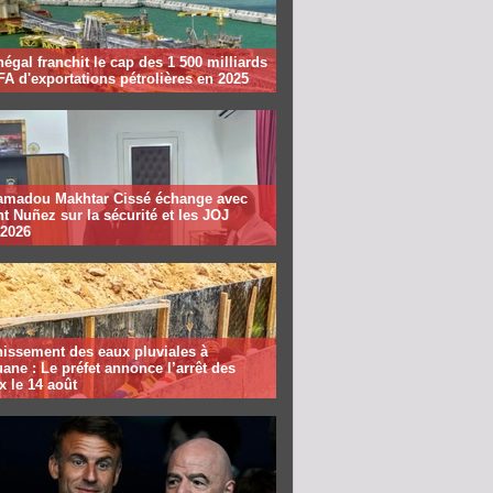
égal franchit le cap des 1 500 milliards
A d'exportations pétrolières en 2025
madou Makhtar Cissé échange avec
t Nuñez sur la sécurité et les JOJ
 2026
nissement des eaux pluviales à
ane : Le préfet annonce l’arrêt des
x le 14 août