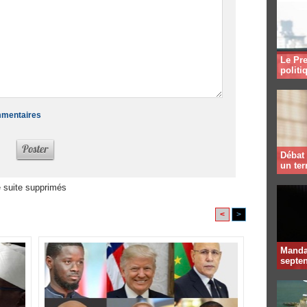
Le Pre
politi
ommentaires
Débat 
un te
 suite supprimés
<
>
Mandat
septen