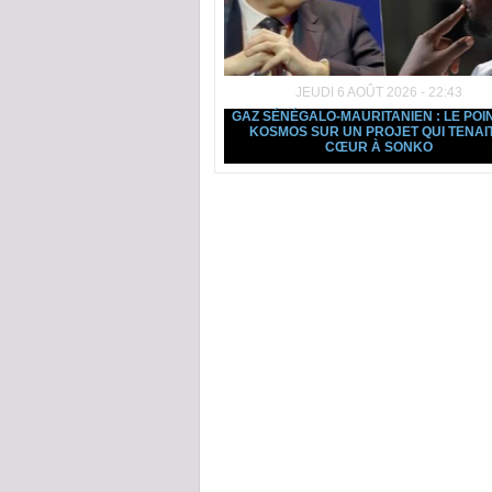
JEUDI 6 AOÛT 2026 - 22:43
GAZ SÉNÉGALO-MAURITANIEN : LE POI
KOSMOS SUR UN PROJET QUI TENAI
CŒUR À SONKO