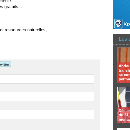
ment !
 gratuits...
et ressources naturelles,
Les 
Abdoul
trans
se co
perma
Déclar
du 31 
menac