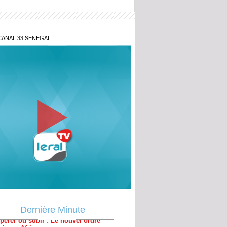
CANAL 33 SENEGAL
 sénégalo-mauritanien : Le point de
 sur un projet qui tenait à cœur à
pérer ou subir : Le nouvel ordre
ain en Afrique
Dernière Minute
y Teuw Niane: « le Sénégal que nous
 est une éthique de la relation humaine»