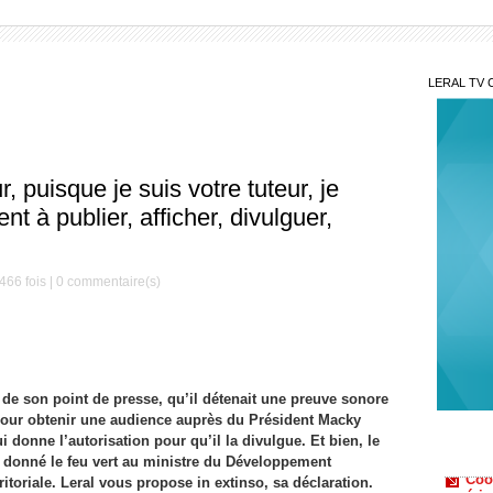
LERAL TV 
puisque je suis votre tuteur, je
 à publier, afficher, divulguer,
466 fois |
0
commentaire(s)
Gaz
Kosmos
Sonko
 de son point de presse, qu’il détenait une preuve sonore
Coo
 pour obtenir une audience auprès du Président Macky
améric
i donne l’autorisation pour qu’il la divulgue. Et bien, le
Mar
, donné le feu vert au ministre du Développement
aimons
itoriale. Leral vous propose in extinso, sa déclaration.