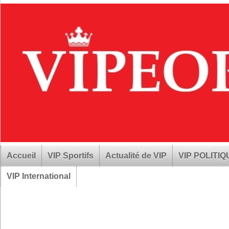
Accueil
VIP Sportifs
Actualité de VIP
VIP POLITI
VIP International