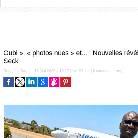
Oubi », « photos nues » et... : Nouvelles rév
Seck
Rédigé le Samedi 16 Mai 2026 à 13:17 | Lu 195 fois |
0
commentaire(s)