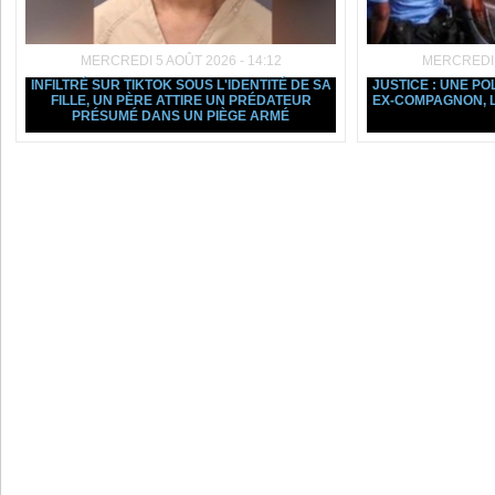
MERCREDI 5 AOÛT 2026 - 14:12
MERCREDI 5
INFILTRÉ SUR TIKTOK SOUS L'IDENTITÉ DE SA
JUSTICE : UNE PO
FILLE, UN PÈRE ATTIRE UN PRÉDATEUR
EX-COMPAGNON, L
PRÉSUMÉ DANS UN PIÈGE ARMÉ