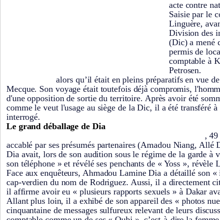
acte contre na
Saisie par le 
Linguère, ava
Division des i
(Dic) a mené d
permis de loca
comptable à K
Petrosen.
Ndiag
alors qu’il était en pleins préparatifs en vue de
avant 14 heures
Mecque. Son voyage était toutefois déjà compromis, l'homme
d'une opposition de sortie du territoire. Après avoir été som
comme le veut l'usage au siège de la Dic, il a été transféré à
interrogé.
Le grand déballage de Dia
, 49
Ndiaga Seck a été emporté par le témoignage de Ahmadou Lamine Dia
accablé par ses présumés partenaires (Amadou Niang, Allé 
Dia avait, lors de son audition sous le régime de la garde à 
son téléphone » et révélé ses penchants de « Yoss », révèle 
Face aux enquêteurs, Ahmadou Lamine Dia a détaillé son « i
cap-verdien du nom de Rodriguez. Aussi, il a directement ci
il affirme avoir eu « plusieurs rapports sexuels » à Dakar av
Allant plus loin, il a exhibé de son appareil des « photos nue
cinquantaine de messages sulfureux relevant de leurs discuss
comptable comme un de ses « Oubi », c’est-à-dire la femme 