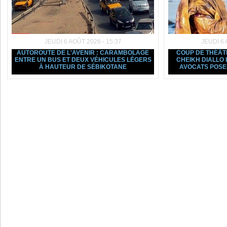
JEUDI 6 AOÛT 2026 - 15:37
JEUDI 6 
AUTOROUTE DE L'AVENIR : CARAMBOLAGE
COUP DE THÉÂTR
ENTRE UN BUS ET DEUX VÉHICULES LÉGERS
CHEIKH DIALLO 
À HAUTEUR DE SÉBIKOTANE
AVOCATS POSE