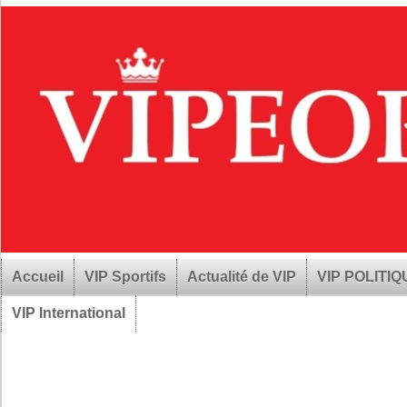
Accueil
VIP Sportifs
Actualité de VIP
VIP POLITI
VIP International