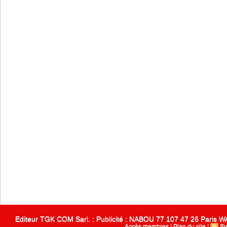
Editeur TGK COM Sarl. : Publicité : NABOU 77 107 47 26 Paris
Accès membres
|
Plan du site
|
Sy