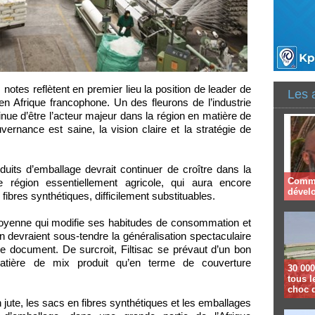
tes reflètent en premier lieu la position de leader de
Les 
en Afrique francophone. Un des fleurons de l’industrie
tinue d’être l’acteur majeur dans la région en matière de
ernance est saine, la vision claire et la stratégie de
duits d’emballage devrait continuer de croître dans la
Comme
e région essentiellement agricole, qui aura encore
dével
fibres synthétiques, difficilement substituables.
oyenne qui modifie ses habitudes de consommation et
ion devraient sous-tendre la généralisation spectaculaire
le document. De surcroit, Filtisac se prévaut d’un bon
matière de mix produit qu’en terme de couverture
30 000
tous l
choc 
en jute, les sacs en fibres synthétiques et les emballages