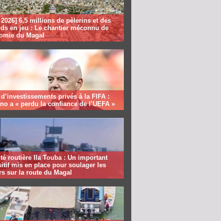
2026] 6,5 millions de pèlerins et des
rds en jeu : Le chantier méconnu de
nomie du Magal
 d’investissements privés à la FIFA :
ino a « perdu la confiance de l’UEFA »
té routière Ila Touba : Un important
itif mis en place pour soulager les
s sur la route du Magal