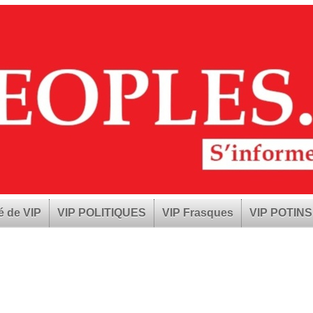
é de VIP
VIP POLITIQUES
VIP Frasques
VIP POTINS