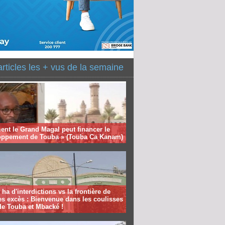
articles les + vus de la semaine
nt le Grand Magal peut financer le
oppement de Touba » (Touba Ca Kanam)
 ha d'interdictions vs la frontière de
es excès : Bienvenue dans les coulisses
de Touba et Mbacké !