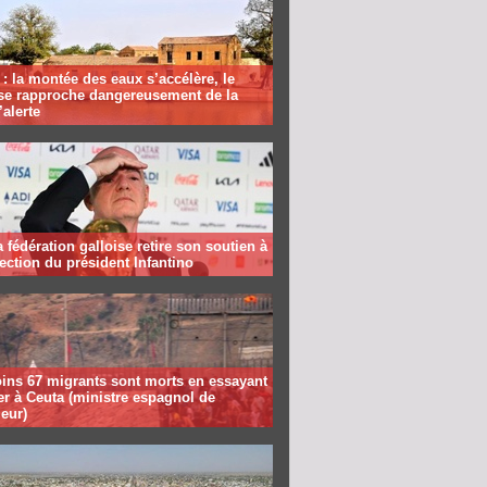
: la montée des eaux s’accélère, le
se rapproche dangereusement de la
’alerte
la fédération galloise retire son soutien à
lection du président Infantino
ins 67 migrants sont morts en essayant
er à Ceuta (ministre espagnol de
ieur)