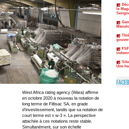
Gam
Maoulo
Thiè
gouvern
FSF
indemn
Sit
Une ha
FACE
West Africa rating agency (Wara) affirme
en octobre 2020 à nouveau la notation de
long terme de Filtisac SA, en grade
d’investissement, tandis que sa notation de
court terme est « w-3 ». La perspective
attachée à ces notations reste stable.
Simultanément, sur son échelle