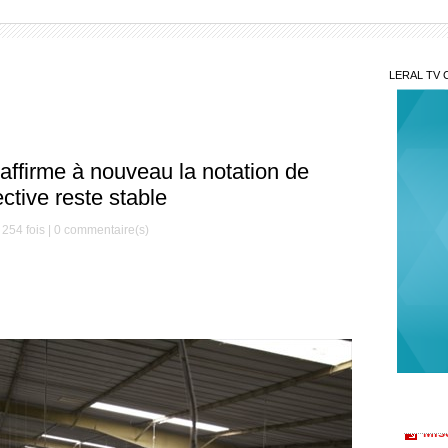
LERAL TV 
 affirme à nouveau la notation de
ective reste stable
254 fois |
0
commentaire(s)
Mis
Décè
le Mag
Serign