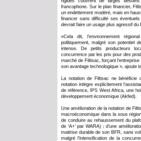
rigides couvrent de larges besoins
francophone. Sur le plan financier, Filt
un endettement modéré, mais en hausse
financer sans difficulté ses éventuels
devrait faire un usage plus agressif du l
«Cela dit, l’environnement région
politiquement, malgré son potentiel 
intense. De petits producteurs l
concurrence par les prix pour des pro
marché de Filtisac, forçant l’entreprise
son avantage technologique », ajoute
La notation de Filtisac ne bénéficie
notation intègre explicitement l’assis
de référence, IPS West Africa, une hol
développement économique (Akfed).
Une amélioration de la notation de Filt
macroéconomique dans la sous région e
de conduire au rehaussement du plafo
de ‘A+’ par WARA) ; d’une amélioration 
maitrise durable de son BFR, sans volat
malgré l’intensification de la concu