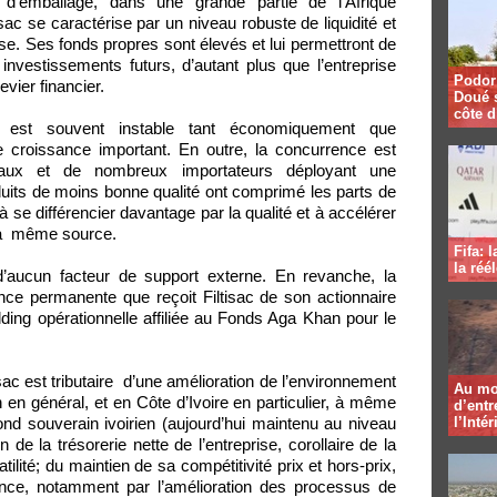
 d’emballage, dans une grande partie de l’Afrique
isac se caractérise par un niveau robuste de liquidité et
. Ses fonds propres sont élevés et lui permettront de
 investissements futurs, d’autant plus que l’entreprise
Podor 
evier financier.
Doué 
côte d
al est souvent instable tant économiquement que
de croissance important. En outre, la concurrence est
ocaux et de nombreux importateurs déployant une
duits de moins bonne qualité ont comprimé les parts de
 à se différencier davantage par la qualité et à accélérer
 la même source.
Fifa: 
la réé
 d’aucun facteur de support externe. En revanche, la
tance permanente que reçoit Filtisac de son actionnaire
ding opérationnelle affiliée au Fonds Aga Khan pour le
isac est tributaire d’une amélioration de l’environnement
Au mo
n général, et en Côte d’Ivoire en particulier, à même
d’entr
nd souverain ivoirien (aujourd’hui maintenu au niveau
l’Intér
de la trésorerie nette de l’entreprise, corollaire de la
ilité; du maintien de sa compétitivité prix et hors-prix,
rrence, notamment par l’amélioration des processus de