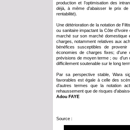
production et l’optimisation des int
déjà, à même d’abaisser le prix de 
rentabilité).
Une détérioration de la notation de Filt
ou sanitaire impactant la Côte d’Ivoire
marché sur son marché domestique et/
charges, notamment relatives aux ac
bénéfices susceptibles de provenir
économies de charges fixes; d’une 
prévisions de moyen terme ; ou d’un u
difficilement soutenable sur le long ter
Par sa perspective stable, Wara sig
favorables est égale à celle des scé
d’autres termes que la notation actu
rehaussement que de risques d’abais
Adou FAYE
Source :
https://www.lejecos.com/Notation-