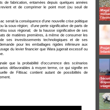
rants de fabrication, entamées depuis quelques années
revient et de comprimer le point mort (ou seuil de
Magal 
millia
l'éco
isac serait la conséquence d’une nouvelle crise politique
 ou la sous-région; d’une perte significative de parts de
ou sous régional; de la hausse significative de ses
hats de matières premières, à même de consumer les
 de ses investissements technologiques et de ses
demande pour les emballages rigides inférieure aux
Projet
sage du levier financier que Wara jugerait excessif ou
Infant
me.
nale que la probabilité d’occurrence des scénarios
narios défavorables à moyen terme, ce qui signifie en
elle de Filtisac contient autant de possibilités de
sement.
Sécuri
dispos
usager
financiere-Wara-a...