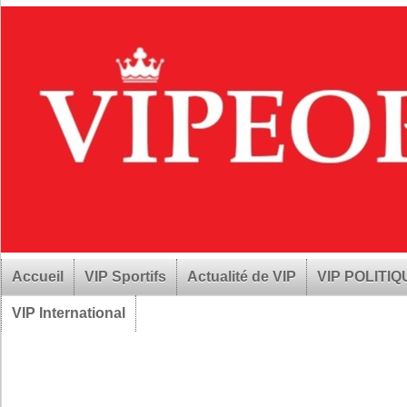
Accueil
VIP Sportifs
Actualité de VIP
VIP POLITI
VIP International