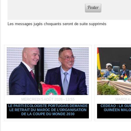
Les messages jugés choquants seront de suite supprimés
Dans la même rubrique :
MERCREDI 5 AOÛT 2026 - 13:55
MARDI 4 
LE PARTI ÉCOLOGISTE PORTUGAIS DEMANDE
CEDEAO : LA GU
LE RETRAIT DU MAROC DE L’ORGANISATION
GUINÉEN MALGR
DE LA COUPE DU MONDE 2030