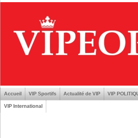
Accueil
VIP Sportifs
Actualité de VIP
VIP POLITI
VIP International