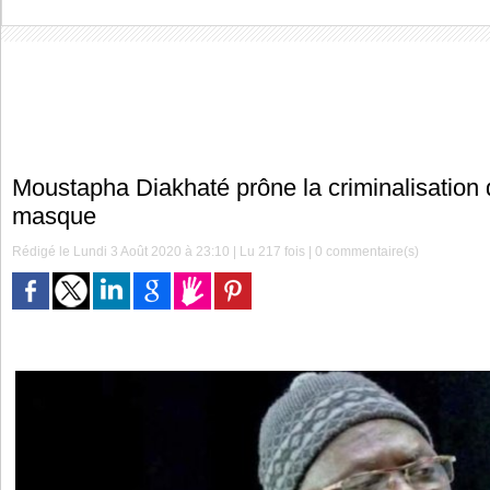
Moustapha Diakhaté prône la criminalisation 
masque
Rédigé le Lundi 3 Août 2020 à 23:10 | Lu 217 fois |
0
commentaire(s)