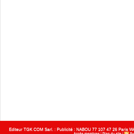
Editeur TGK COM Sarl. : Publicité : NABOU 77 107 47 26 Paris
Accès membres
|
Plan du site
|
Sy