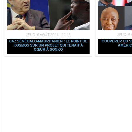
JEUDI 6 AOÛT 2026 - 22:43
JEUDI 6 
GAZ SÉNÉGALO-MAURITANIEN : LE POINT DE
COOPÉRER OU SU
KOSMOS SUR UN PROJET QUI TENAIT À
AMÉRIC
CŒUR À SONKO