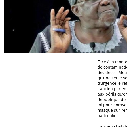
Face à la monté
de contaminatio
des décès, Mou
qu’une seule so
d’urgence le r
L’ancien parle
aux périls qu’e
République doi
loi pour enrayer
masque sur l’en
national».
L’ancien chef d