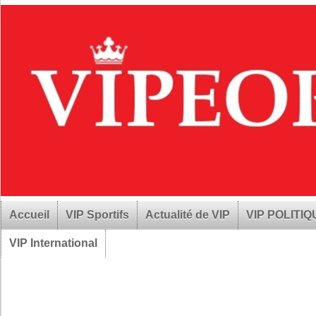
Accueil
VIP Sportifs
Actualité de VIP
VIP POLITI
VIP International