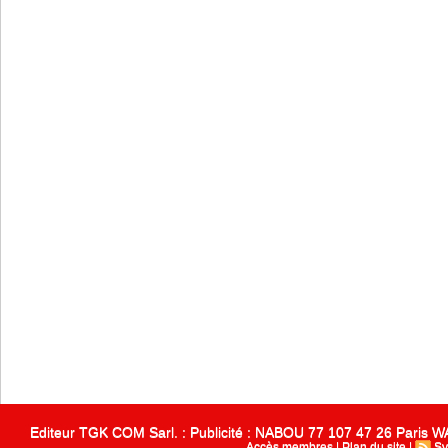
Editeur TGK COM Sarl. : Publicité : NABOU 77 107 47 26 Paris
Accès membres
|
Plan du site
|
Sy