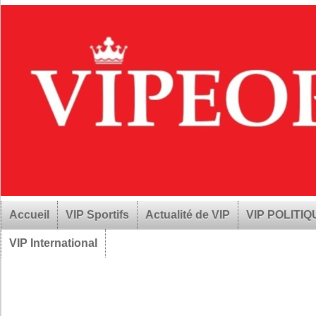
Accueil
VIP Sportifs
Actualité de VIP
VIP POLITI
VIP International