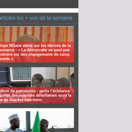
articles les + vus de la semaine
aye Wilane alerte sur les dérives de la
humance : « La démocratie ne peut pas
nstruire sur des changements de camp
nents »
ation de patrimoine : après l’échéance
juillet, les autorités défaillantes sous la
e de lourdes sanctions