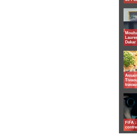
Mouha
Lauren
Dakar
Assai
Tivaou
travau
FIFA 
contre