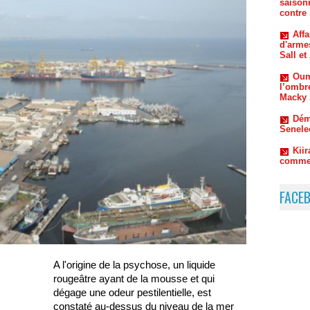
Aff
d'arme
Sall e
Oum
l’ombr
Macky 
Dém
Senele
Kiir
commen
FACE
A l'origine de la psychose, un liquide
rougeâtre ayant de la mousse et qui
dégage une odeur pestilentielle, est
constaté au-dessus du niveau de la mer