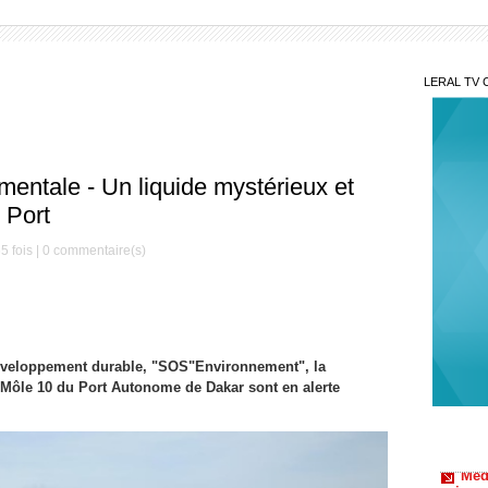
LERAL TV 
mentale - Un liquide mystérieux et
 Port
5 fois |
0
commentaire(s)
Développement durable, "SOS"Environnement", la
Le S
u Môle 10 du Port Autonome de Dakar sont en alerte
Préside
Méde
saison
contre