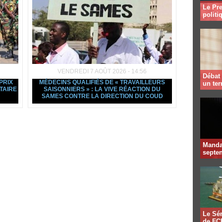
Le Pre
politi
VENDREDI 7 AOÛT 2026 - 14:56
Débat 
PRIX
MÉDECINS QUALIFIÉS DE « TRAVAILLEURS
un te
TAIRE
SAISONNIERS » : LA VIVE RÉACTION DU
SAMES CONTRE LA DIRECTION DU COUD
Mandat
septen
Le Sén
de FCF