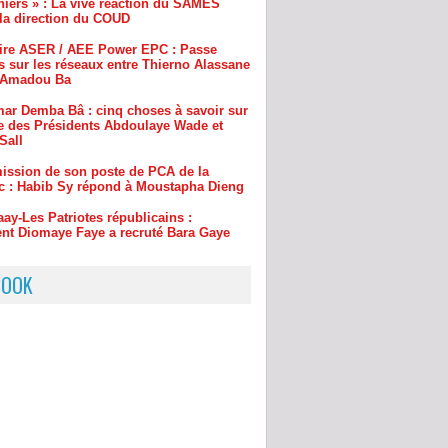
aire ASER / AEE Power EPC : Passe
s sur les réseaux entre Thierno Alassane
t Amadou Ba
ar Demba Bâ : cinq choses à savoir sur
e des Présidents Abdoulaye Wade et
Sall
ission de son poste de PCA de la
c : Habib Sy répond à Moustapha Dieng
aay-Les Patriotes républicains :
t Diomaye Faye a recruté Bara Gaye
BOOK