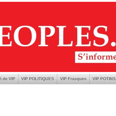
é de VIP
VIP POLITIQUES
VIP Frasques
VIP POTINS