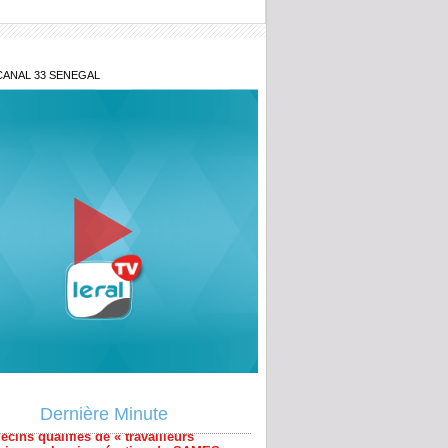
CANAL 33 SENEGAL
énégal lance la 2ᵉ édition du Prix du
nt pour l'innovation militaire
cins qualifiés de « travailleurs
niers » : La vive réaction du SAMES
Dernière Minute
 la direction du COUD