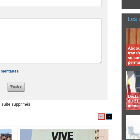
Les 
Abdoul
trans
se co
perma
ommentaires
Déclar
du 31 
 suite supprimés
menac
<
>