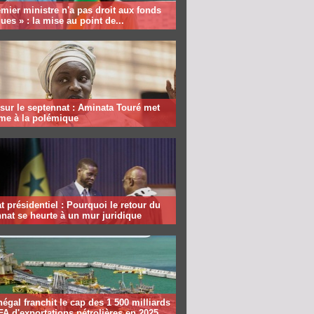
mier ministre n'a pas droit aux fonds
ques » : la mise au point de...
sur le septennat : Aminata Touré met
rme à la polémique
 présidentiel : Pourquoi le retour du
nat se heurte à un mur juridique
égal franchit le cap des 1 500 milliards
A d'exportations pétrolières en 2025