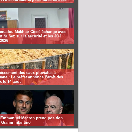
madou Makhtar Cissé échange avec
t Nuñez sur la sécurité et les JOJ
 2026
nissement des eaux pluviales à
ane : Le préfet annonce l’arrêt des
x le 14 août
: Emmanuel Macron prend position
 Gianni Infantino