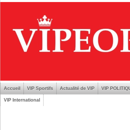
Accueil
VIP Sportifs
Actualité de VIP
VIP POLITI
VIP International