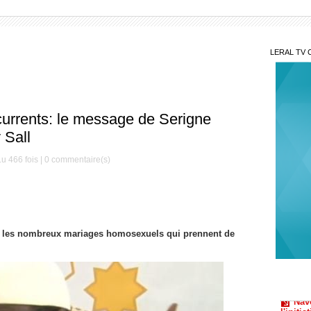
LERAL TV 
urrents: le message de Serigne
 Sall
u 466 fois |
0
commentaire(s)
r les nombreux mariages homosexuels qui prennent de
Nav
l'initi
natale
Kéd