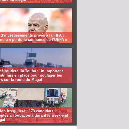
 d’investissements privés à la FIFA :
ino a « perdu la confiance de l’UEFA »
té routière Ila Touba : Un important
itif mis en place pour soulager les
s sur la route du Magal
ion irrégulière : 173 candidats
eptés à Toubacouta durant le week-end
gal