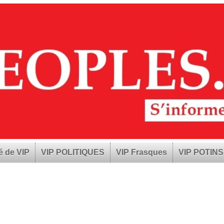
é de VIP
VIP POLITIQUES
VIP Frasques
VIP POTINS