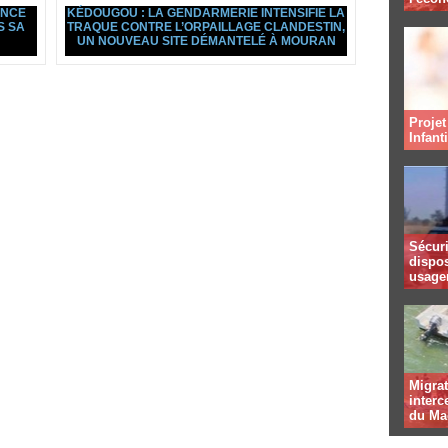
ANCE
KÉDOUGOU : LA GENDARMERIE INTENSIFIE LA
S SA
TRAQUE CONTRE L’ORPAILLAGE CLANDESTIN,
UN NOUVEAU SITE DÉMANTELÉ À MOURAN
Projet
Infant
Sécuri
dispos
usager
Migrat
interc
du Ma