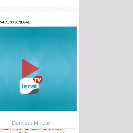
CANAL 33 SENEGAL
étanes 2026 : Aminata Touré lance
ative « Zéro Violence » depuis sa ville
Dernière Minute
ougou : la gendarmerie intensifie la