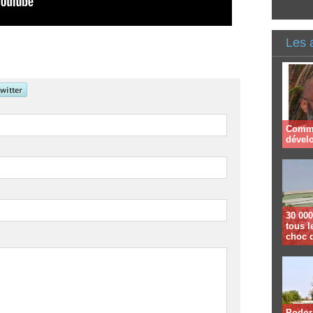
Les 
Comme
dével
30 000
tous l
choc 
Podor 