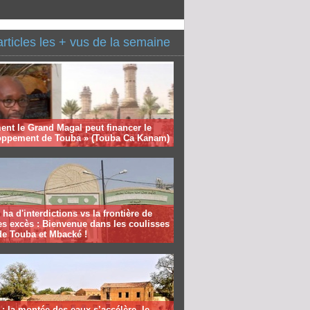
articles les + vus de la semaine
nt le Grand Magal peut financer le
oppement de Touba » (Touba Ca Kanam)
 ha d'interdictions vs la frontière de
es excès : Bienvenue dans les coulisses
de Touba et Mbacké !
: la montée des eaux s’accélère, le