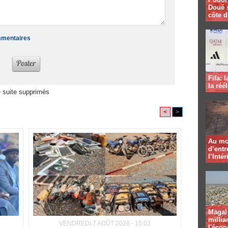
Doué 
côte d
ommentaires
Fifa: 
la réé
 suite supprimés
<
>
Au mo
d’entr
l’Intér
Magal 
millia
VENDREDI 7 AOÛT 2026 - 15:02
l'éco