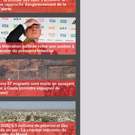
se rapproche dangereusement de la
’alerte
la fédération galloise retire son soutien à
lection du président Infantino
ins 67 migrants sont morts en essayant
er à Ceuta (ministre espagnol de
ieur)
2026] 6,5 millions de pèlerins et des
rds en jeu : Le chantier méconnu de
nomie du Magal