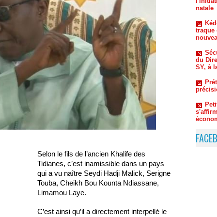
traque 
nouvea
Sécu
du Dir
SY, à l
Prét
précis
Pet
s'affi
économ
Du 
coulis
Thiaw 
FACE
Selon le fils de l’ancien Khalife des
Tidianes, c’est inamissible dans un pays
qui a vu naître Seydi Hadji Malick, Serigne
Touba, Cheikh Bou Kounta Ndiassane,
Limamou Laye.
C’est ainsi qu’il a directement interpellé le