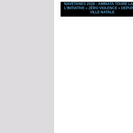
NAVÉTANES 2026 : AMINATA TOURÉ L
L'INITIATIVE « ZÉRO VIOLENCE » DEPUI
VILLE NATALE