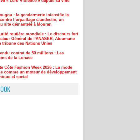
contre l’orpaillage clandestin, un
u site démantelé à Mouran
rité routière mondiale : Le discours fort
ecteur Général de l'ANASER, Atoumane
a tribune des Nations Unies
endu contrat de 50 millions : Les
ions de la Lonase
ite Côte Fashion Week 2026 : La mode
rme comme un moteur de développement
ique et social
drame familial à l'urgence absolue : Les
ses du projet « 221 » d'Amadou Abdou
pour sauver des vies en 60 secondes
BOOK