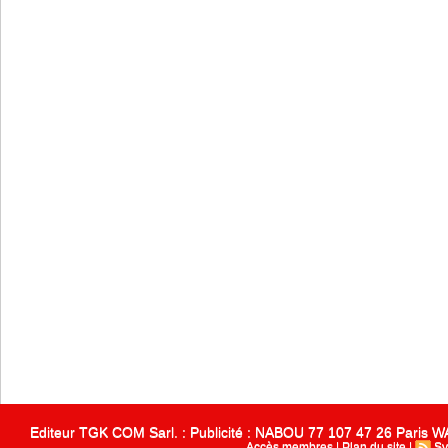
Editeur TGK COM Sarl. : Publicité : NABOU 77 107 47 26 Paris
Accès membres
|
Plan du site
|
Sy