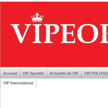
Accueil
VIP Sportifs
Actualité de VIP
VIP POLITI
VIP International