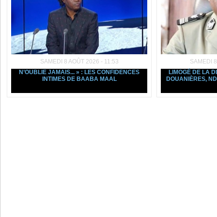
SAMEDI 8 AOÛT 2026 - 11:53
SAMEDI 8
N’OUBLIE JAMAIS... » : LES CONFIDENCES
LIMOGÉ DE LA D
INTIMES DE BAABA MAAL
DOUANIÈRES, ND