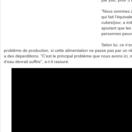
par jour, pour 5
"Nous sommes à 1
qui fait l'équiva
cubes/jour, a i
ajoutant que les
personnes peuven
Selon lui, ce n'
problème de production, si cette alimentation ne passe pas par un ré
a des déperditions. "C'est le principal problème que nous avons ici, m
d'eau devrait suffire", a-t-il rassuré.