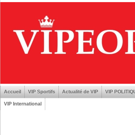
Accueil
VIP Sportifs
Actualité de VIP
VIP POLITI
VIP International