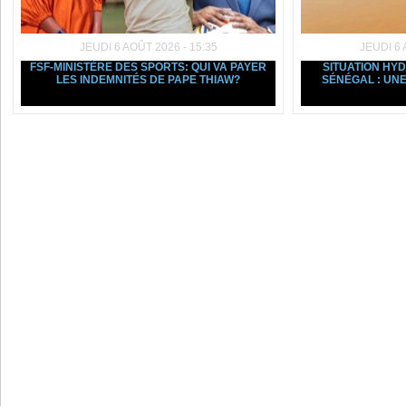
JEUDI 6 AOÛT 2026 - 15:35
JEUDI 6 
FSF-MINISTÈRE DES SPORTS: QUI VA PAYER
SITUATION HY
LES INDEMNITÉS DE PAPE THIAW?
SÉNÉGAL : UNE