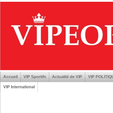
Accueil
VIP Sportifs
Actualité de VIP
VIP POLITI
VIP International