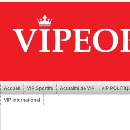
Accueil
VIP Sportifs
Actualité de VIP
VIP POLITI
VIP International