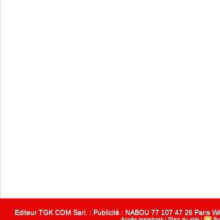
Editeur TGK COM Sarl. : Publicité : NABOU 77 107 47 26 Paris
Accès membres
|
Plan du site
|
Sy