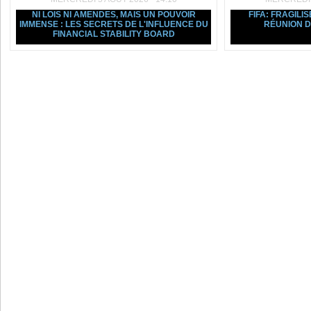
NI LOIS NI AMENDES, MAIS UN POUVOIR
FIFA: FRAGILIS
IMMENSE : LES SECRETS DE L'INFLUENCE DU
RÉUNION D
FINANCIAL STABILITY BOARD