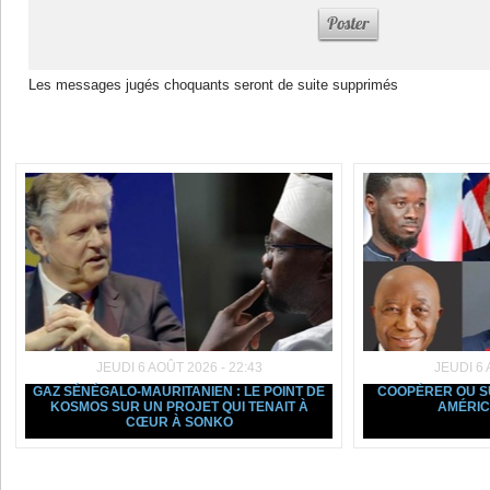
Les messages jugés choquants seront de suite supprimés
Dans la même rubrique :
JEUDI 6 AOÛT 2026 - 22:43
JEUDI 6 
GAZ SÉNÉGALO-MAURITANIEN : LE POINT DE
COOPÉRER OU SU
KOSMOS SUR UN PROJET QUI TENAIT À
AMÉRIC
CŒUR À SONKO