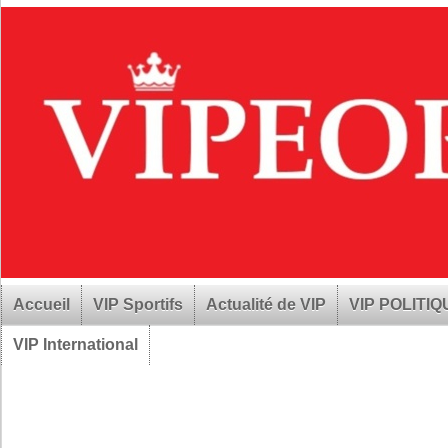
Accueil
VIP Sportifs
Actualité de VIP
VIP POLITI
VIP International