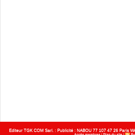
Editeur TGK COM Sarl. : Publicité : NABOU 77 107 47 26 Paris
Accès membres
|
Plan du site
|
Sy