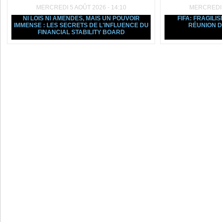
MERCREDI 5 AOÛT 2026 - 14:10
MERCREDI 5
NI LOIS NI AMENDES, MAIS UN POUVOIR
FIFA: FRAGILIS
IMMENSE : LES SECRETS DE L'INFLUENCE DU
RÉUNION D
FINANCIAL STABILITY BOARD