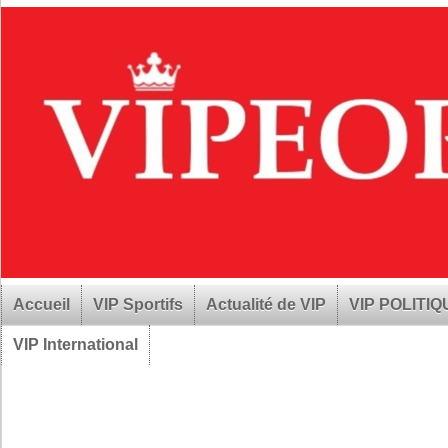
Accueil
VIP Sportifs
Actualité de VIP
VIP POLITI
VIP International