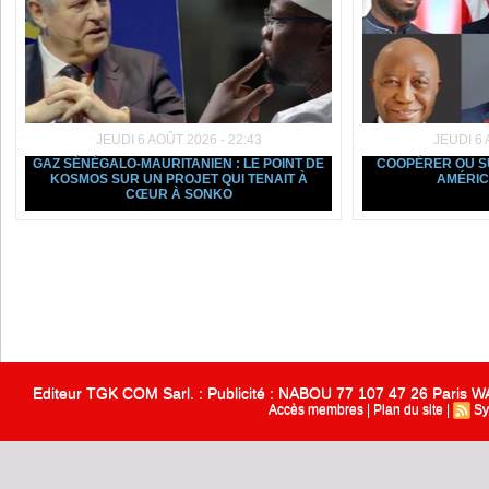
JEUDI 6 AOÛT 2026 - 22:43
JEUDI 6 
GAZ SÉNÉGALO-MAURITANIEN : LE POINT DE
COOPÉRER OU SU
KOSMOS SUR UN PROJET QUI TENAIT À
AMÉRIC
CŒUR À SONKO
Editeur TGK COM Sarl. : Publicité : NABOU 77 107 47 26 Paris
Accès membres
|
Plan du site
|
Sy