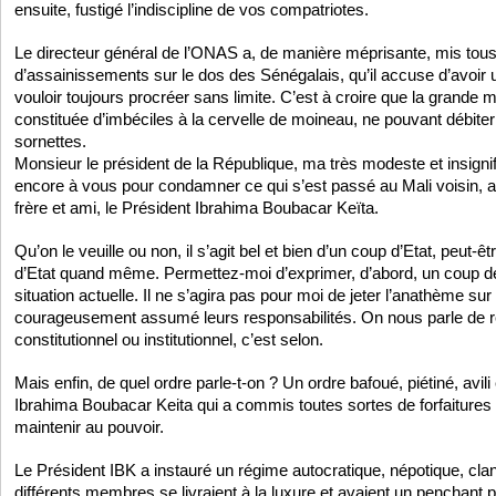
ensuite, fustigé l’indiscipline de vos compatriotes.
Le directeur général de l’ONAS a, de manière méprisante, mis to
d’assainissements sur le dos des Sénégalais, qu’il accuse d’avoi
vouloir toujours procréer sans limite. C’est à croire que la grande 
constituée d’imbéciles à la cervelle de moineau, ne pouvant débiter
sornettes.
Monsieur le président de la République, ma très modeste et insigni
encore à vous pour condamner ce qui s’est passé au Mali voisin, av
frère et ami, le Président Ibrahima Boubacar Keïta.
Qu’on le veuille ou non, il s’agit bel et bien d’un coup d’Etat, peut-ê
d’Etat quand même. Permettez-moi d’exprimer, d’abord, un coup de
situation actuelle. Il ne s’agira pas pour moi de jeter l’anathème sur 
courageusement assumé leurs responsabilités. On nous parle de ré
constitutionnel ou institutionnel, c’est selon.
Mais enfin, de quel ordre parle-t-on ? Un ordre bafoué, piétiné, avili 
Ibrahima Boubacar Keita qui a commis toutes sortes de forfaitures 
maintenir au pouvoir.
Le Président IBK a instauré un régime autocratique, népotique, clani
différents membres se livraient à la luxure et avaient un penchant 