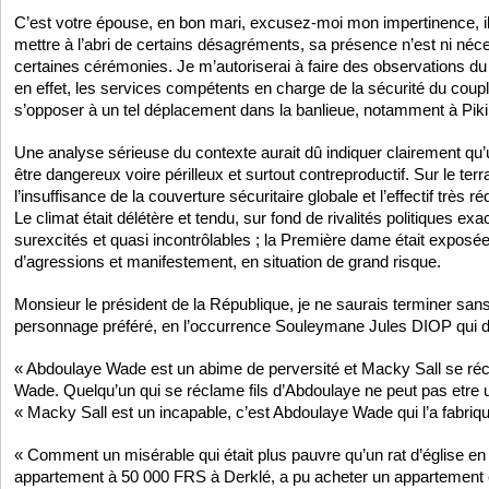
C’est votre épouse, en bon mari, excusez-moi mon impertinence, il f
mettre à l’abri de certains désagréments, sa présence n’est ni néces
certaines cérémonies. Je m’autoriserai à faire des observations du 
en effet, les services compétents en charge de la sécurité du couple
s’opposer à un tel déplacement dans la banlieue, notamment à Piki
Une analyse sérieuse du contexte aurait dû indiquer clairement qu’
être dangereux voire périlleux et surtout contreproductif. Sur le terrai
l’insuffisance de la couverture sécuritaire globale et l’effectif très 
Le climat était délétère et tendu, sur fond de rivalités politiques e
surexcités et quasi incontrôlables ; la Première dame était exposé
d’agressions et manifestement, en situation de grand risque.
Monsieur le président de la République, je ne saurais terminer s
personnage préféré, en l’occurrence Souleymane Jules DIOP qui di
« Abdoulaye Wade est un abime de perversité et Macky Sall se réc
Wade. Quelqu’un qui se réclame fils d’Abdoulaye ne peut pas etre
« Macky Sall est un incapable, c’est Abdoulaye Wade qui l’a fabriqu
« Comment un misérable qui était plus pauvre qu’un rat d’église en 2
appartement à 50 000 FRS à Derklé, a pu acheter un appartement e