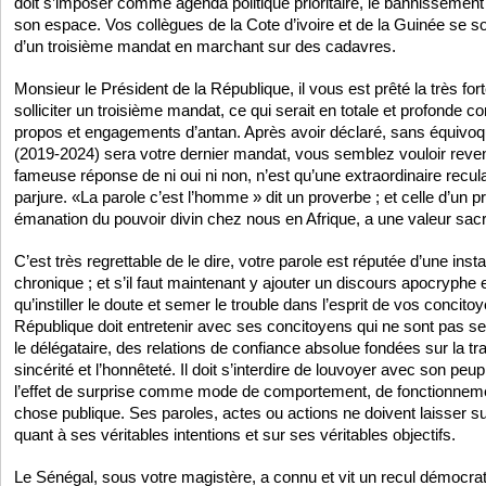
doit s’imposer comme agenda politique prioritaire, le bannissemen
son espace. Vos collègues de la Cote d’ivoire et de la Guinée se 
d’un troisième mandat en marchant sur des cadavres.
Monsieur le Président de la République, il vous est prêté la très fort
solliciter un troisième mandat, ce qui serait en totale et profonde c
propos et engagements d’antan. Après avoir déclaré, sans équivoq
(2019-2024) sera votre dernier mandat, vous semblez vouloir reveni
fameuse réponse de ni oui ni non, n’est qu’une extraordinaire recula
parjure. «La parole c’est l’homme » dit un proverbe ; et celle d’un p
émanation du pouvoir divin chez nous en Afrique, a une valeur sac
C’est très regrettable de le dire, votre parole est réputée d’une insta
chronique ; et s’il faut maintenant y ajouter un discours apocryphe 
qu’instiller le doute et semer le trouble dans l’esprit de vos concito
République doit entretenir avec ses concitoyens qui ne sont pas ses 
le délégataire, des relations de confiance absolue fondées sur la tra
sincérité et l’honnêteté. Il doit s’interdire de louvoyer avec son peupl
l’effet de surprise comme mode de comportement, de fonctionnemen
chose publique. Ses paroles, actes ou actions ne doivent laisser s
quant à ses véritables intentions et sur ses véritables objectifs.
Le Sénégal, sous votre magistère, a connu et vit un recul démocra