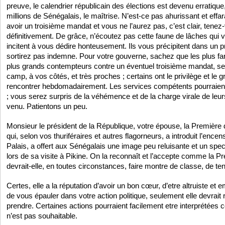
preuve, le calendrier républicain des élections est devenu erratique
millions de Sénégalais, le maîtrise. N’est-ce pas ahurissant et ef
avoir un troisième mandat et vous ne l’aurez pas, c’est clair, tenez-
définitivement. De grâce, n’écoutez pas cette faune de lâches qui 
incitent à vous dédire honteusement. Ils vous précipitent dans un 
sortirez pas indemne. Pour votre gouverne, sachez que les plus f
plus grands contempteurs contre un éventuel troisième mandat, se
camp, à vos côtés, et très proches ; certains ont le privilège et le
rencontrer hebdomadairement. Les services compétents pourraient v
; vous serez surpris de la véhémence et de la charge virale de le
venu. Patientons un peu.
Monsieur le président de la République, votre épouse, la Premièr
qui, selon vos thuriféraires et autres flagorneurs, a introduit l’ence
Palais, a offert aux Sénégalais une image peu reluisante et un spe
lors de sa visite à Pikine. On la reconnaît et l’accepte comme la 
devrait-elle, en toutes circonstances, faire montre de classe, de te
Certes, elle a la réputation d’avoir un bon cœur, d’etre altruiste et 
de vous épauler dans votre action politique, seulement elle devrait 
prendre. Certaines actions pourraient facilement etre interprétée
n’est pas souhaitable.