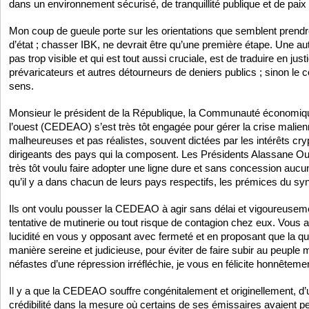
dans un environnement sécurisé, de tranquillité publique et de paix 
Mon coup de gueule porte sur les orientations que semblent prendr
d’état ; chasser IBK, ne devrait être qu’une première étape. Une au
pas trop visible et qui est tout aussi cruciale, est de traduire en just
prévaricateurs et autres détourneurs de deniers publics ; sinon le
sens.
Monsieur le président de la République, la Communauté économique
l’ouest (CEDEAO) s’est très tôt engagée pour gérer la crise malienn
malheureuses et pas réalistes, souvent dictées par les intérêts cr
dirigeants des pays qui la composent. Les Présidents Alassane Ou
très tôt voulu faire adopter une ligne dure et sans concession auc
qu’il y a dans chacun de leurs pays respectifs, les prémices du s
Ils ont voulu pousser la CEDEAO à agir sans délai et vigoureuseme
tentative de mutinerie ou tout risque de contagion chez eux. Vous 
lucidité en vous y opposant avec fermeté et en proposant que la q
manière sereine et judicieuse, pour éviter de faire subir au peupl
néfastes d’une répression irréfléchie, je vous en félicite honnêteme
Il y a que la CEDEAO souffre congénitalement et originellement, d’u
crédibilité dans la mesure où certains de ses émissaires avaient pe