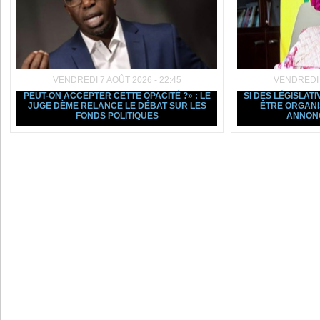
VENDREDI 7 AOÛT 2026 - 22:45
VENDREDI 7
PEUT-ON ACCEPTER CETTE OPACITÉ ?» : LE
SI DES LÉGISLAT
JUGE DÈME RELANCE LE DÉBAT SUR LES
ÊTRE ORGANI
FONDS POLITIQUES
ANNON