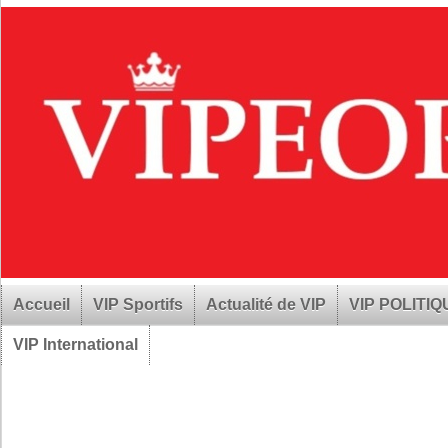
Accueil
VIP Sportifs
Actualité de VIP
VIP POLITI
VIP International