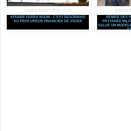
SAMEDI 8 AOÛT 2026 - 11:52
SAMEDI 8
AFFAIRE FARBA NGOM : C’EST DÉSORMAIS
REMISE DES 
AU PROCUREUR FINANCIER DE JOUER
PRYTANÉE MILI
SALUE UN MODÈLE
ET