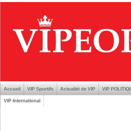
Accueil
VIP Sportifs
Actualité de VIP
VIP POLITI
VIP International