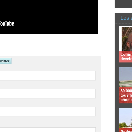
Les 
Comme
dével
30 000
tous l
choc 
Podor 