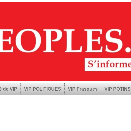
é de VIP
VIP POLITIQUES
VIP Frasques
VIP POTINS