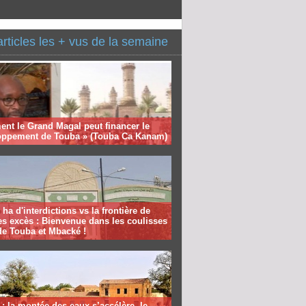
articles les + vus de la semaine
nt le Grand Magal peut financer le
oppement de Touba » (Touba Ca Kanam)
 ha d'interdictions vs la frontière de
es excès : Bienvenue dans les coulisses
de Touba et Mbacké !
: la montée des eaux s’accélère, le