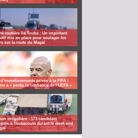
té routière Ila Touba : Un important
itif mis en place pour soulager les
s sur la route du Magal
 d’investissements privés à la FIFA :
ino a « perdu la confiance de l’UEFA »
ion irrégulière : 173 candidats
eptés à Toubacouta durant le week-end
gal