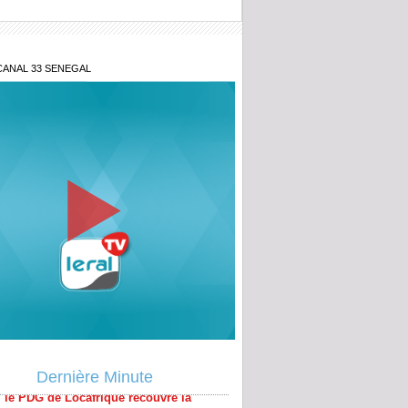
CANAL 33 SENEGAL
bal : Les populations dénoncent le non-
 des engagements relatifs au projet
tier Dakar - Tivaouane - Saint-Louis
aire Khadim Ba : L’action publique
, le PDG de Locafrique recouvre la
Dernière Minute
ccusation de transmission du VIH écartée
Dione, Kader Dia, Zale Mbaye, Dabakh,