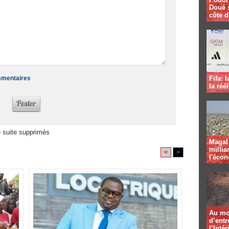
Doué 
côte d
ommentaires
Fifa: 
la réé
 suite supprimés
Magal 
millia
<
>
l'éco
Au mo
d’entr
l’Intér