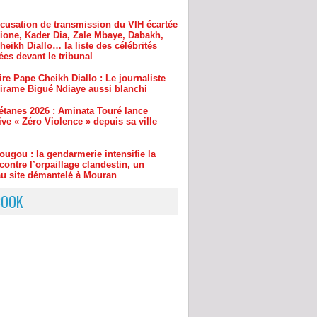
eikh Diallo… la liste des célébrités
es devant le tribunal
ire Pape Cheikh Diallo : Le journaliste
irame Bigué Ndiaye aussi blanchi
étanes 2026 : Aminata Touré lance
ative « Zéro Violence » depuis sa ville
ougou : la gendarmerie intensifie la
contre l’orpaillage clandestin, un
u site démantelé à Mouran
BOOK