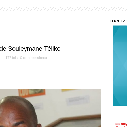
LERAL TV 
de Souleymane Téliko
Lu 177 fois |
0
commentaire(s)
Pam
respect
autorou
Aff
éteinte
liberté
L’a
: Ass 