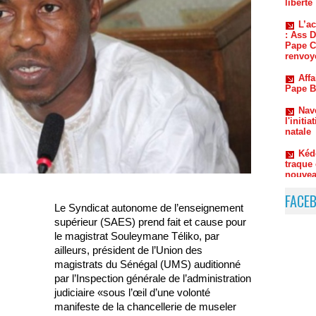
Pape Ch
renvoyé
Affa
Pape B
Nav
l'initi
natale
Kéd
traque 
nouvea
FACE
Le Syndicat autonome de l’enseignement
supérieur (SAES) prend fait et cause pour
le magistrat Souleymane Téliko, par
ailleurs, président de l’Union des
magistrats du Sénégal (UMS) auditionné
par l’Inspection générale de l’administration
judiciaire «sous l’œil d’une volonté
manifeste de la chancellerie de museler