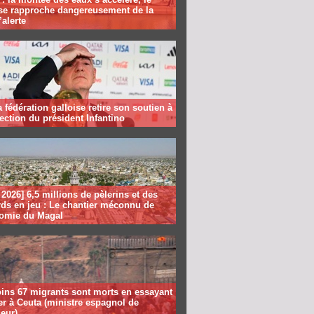
se rapproche dangereusement de la
’alerte
la fédération galloise retire son soutien à
lection du président Infantino
2026] 6,5 millions de pèlerins et des
rds en jeu : Le chantier méconnu de
nomie du Magal
ins 67 migrants sont morts en essayant
er à Ceuta (ministre espagnol de
ieur)