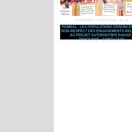
VENDREDI 7 AOÛT 2026 - 22:39
PAMBAL : LES POPULATIONS DÉNONCE
NON-RESPECT DES ENGAGEMENTS REL
AU PROJET AUTOROUTIER DAKAR 
TIVAOUANE - SAINT-LOUIS