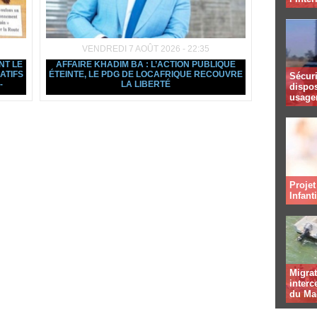
VENDREDI 7 AOÛT 2026 - 22:35
NT LE
AFFAIRE KHADIM BA : L’ACTION PUBLIQUE
ATIFS
ÉTEINTE, LE PDG DE LOCAFRIQUE RECOUVRE
Sécuri
-
LA LIBERTÉ
dispos
usager
Projet
Infant
Migrat
interc
du Ma