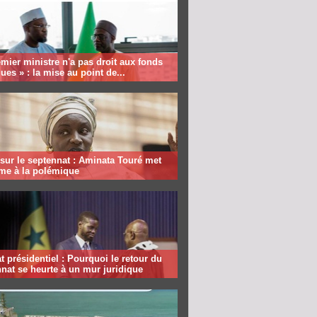
mier ministre n'a pas droit aux fonds
ques » : la mise au point de...
sur le septennat : Aminata Touré met
rme à la polémique
 présidentiel : Pourquoi le retour du
nat se heurte à un mur juridique