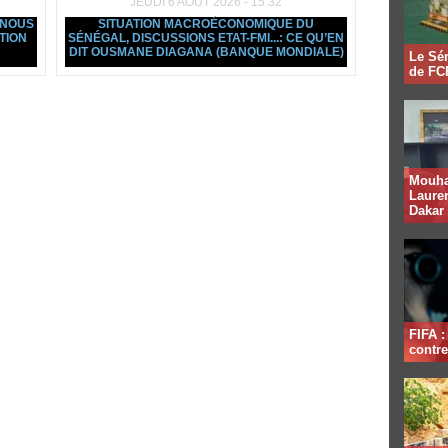
JEUDI 6 AOÛT 2026 - 15:32
 NOUS
SITUATION MACROÉCONOMIQUE DU
TION
SÉNÉGAL, DISCUSSIONS ETAT-FMI...: CE QU’EN
DIT OUSMANE DIAGANA (BANQUE MONDIALE)
Le Sén
de FCF
Mouha
Lauren
Dakar
FIFA 
contre