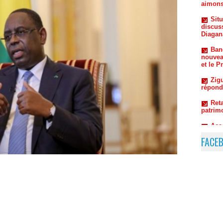
Diagan
Ban
nouvea
et le P
Zigu
répond
Reta
patrim
Ass
dossie
FACE