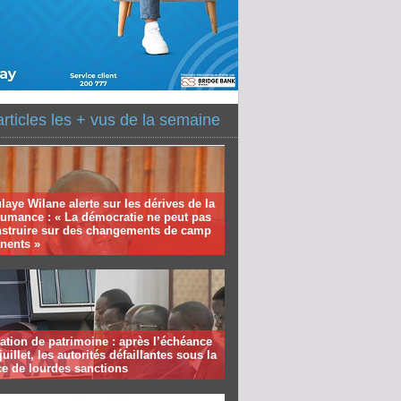
articles les + vus de la semaine
aye Wilane alerte sur les dérives de la
humance : « La démocratie ne peut pas
nstruire sur des changements de camp
nents »
ation de patrimoine : après l’échéance
juillet, les autorités défaillantes sous la
e de lourdes sanctions