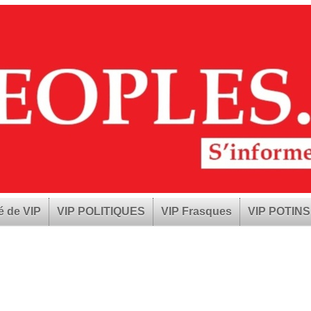
é de VIP
VIP POLITIQUES
VIP Frasques
VIP POTINS