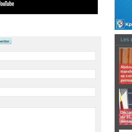
Les 
Abdoul
trans
se co
perma
Déclar
du 31 
menac