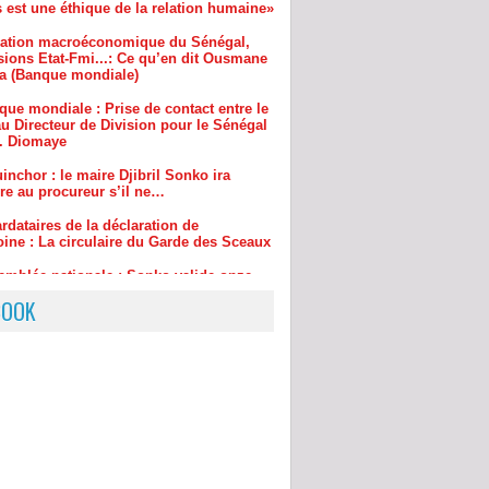
a (Banque mondiale)
que mondiale : Prise de contact entre le
u Directeur de Division pour le Sénégal
r. Diomaye
inchor : le maire Djibril Sonko ira
re au procureur s’il ne…
rdataires de la déclaration de
oine : La circulaire du Garde des Sceaux
emblée nationale : Sonko valide onze
rs chauds
BOOK