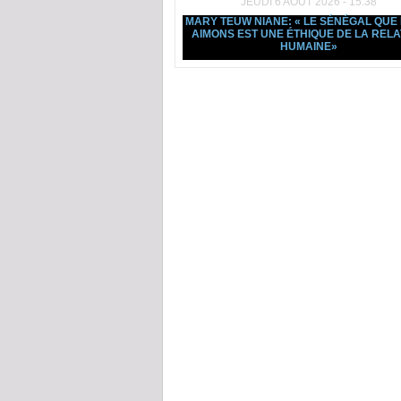
JEUDI 6 AOÛT 2026 - 15:38
MARY TEUW NIANE: « LE SÉNÉGAL QUE
AIMONS EST UNE ÉTHIQUE DE LA RELA
HUMAINE»