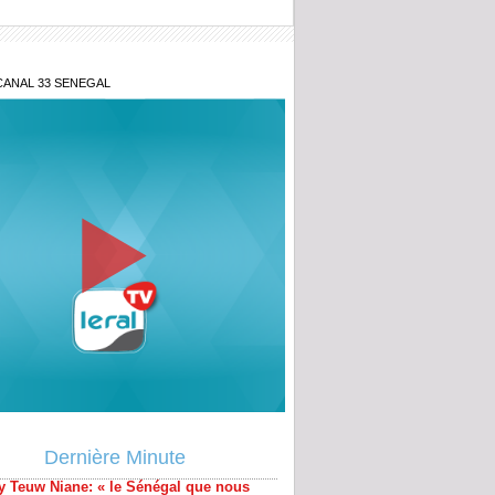
CANAL 33 SENEGAL
y Teuw Niane: « le Sénégal que nous
 est une éthique de la relation humaine»
Dernière Minute
uation macroéconomique du Sénégal,
sions Etat-Fmi...: Ce qu’en dit Ousmane