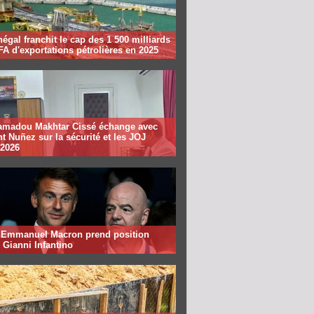
égal franchit le cap des 1 500 milliards
A d'exportations pétrolières en 2025
madou Makhtar Cissé échange avec
t Nuñez sur la sécurité et les JOJ
 2026
: Emmanuel Macron prend position
 Gianni Infantino