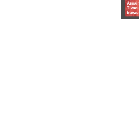
Assai
Tivaou
travau