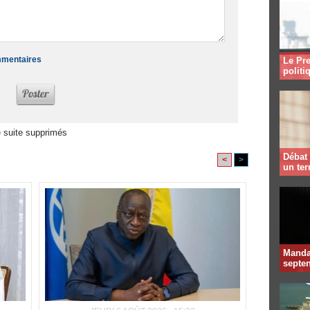
ommentaires
Le Pre
politi
 suite supprimés
Débat 
<
>
un te
Mandat
septen