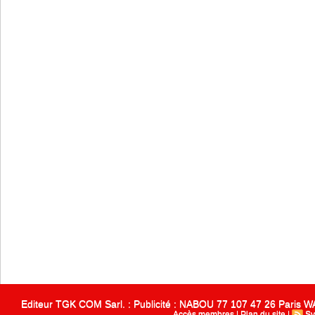
Editeur TGK COM Sarl. : Publicité : NABOU 77 107 47 26 Paris
Accès membres
|
Plan du site
|
Sy