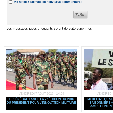
Me notifier l'arrivée de nouveaux commentaires
Les messages jugés choquants seront de suite supprimés
Dans la même rubrique :
VENDREDI 7 AOÛT 2026 - 14:59
VENDREDI 7
LE SÉNÉGAL LANCE LA 2ᵉ ÉDITION DU PRIX
MÉDECINS QUALI
DU PRÉSIDENT POUR L'INNOVATION MILITAIRE
SAISONNIERS »
SAMES CONTRE 