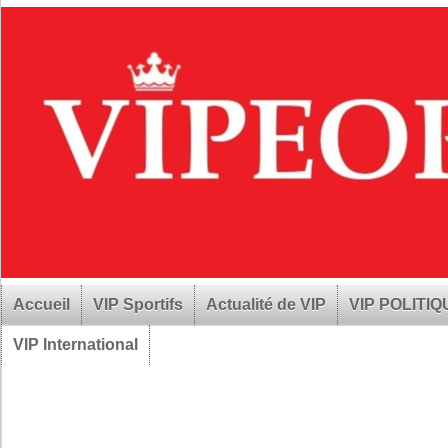
Accueil
VIP Sportifs
Actualité de VIP
VIP POLITI
VIP International