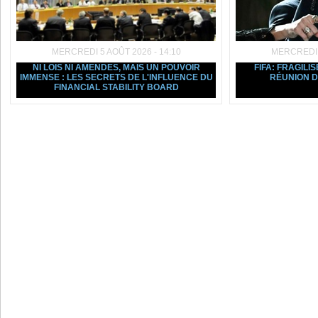
MERCREDI 5 AOÛT 2026 - 14:10
MERCREDI 5
NI LOIS NI AMENDES, MAIS UN POUVOIR
FIFA: FRAGILIS
IMMENSE : LES SECRETS DE L'INFLUENCE DU
RÉUNION D
FINANCIAL STABILITY BOARD