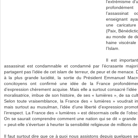
l’extrémisme d’
profondément
l’assassinat
enseignant aya
une caricatu
(Paix, Bénédictio
au monde de déc
haine viscérale
l’Islam.
Il est importan
assassinat est condamnable et condamné par l’écrasante major
partagent pas l’idée de cet islam de terreur, de peur et de menace. 
à la plus grande lucidité, la sortie du Président Emmanuel Macr
concitoyens ont confirmé une idée de la France profondémen
d’expression chèrement acquise. Mais elle a surtout consacré l’idé
moralisatrice, imbue de son histoire, de ses « lumières », de sa cu
Selon toute vraisemblance, la France des « lumières » voudrait 
mais surtout au musulman, l’idée d’une liberté d’expression promotri
l’irrespect. La
France des « lumières » est désormais celle de l’obs
On se saurait comprendre comment une nation qui se dit « grande 
» peut-elle s’évertuer à heurter la sensibilité religieuse de millions 
Il faut surtout dire que ce à quoi nous assistons depuis quelques 