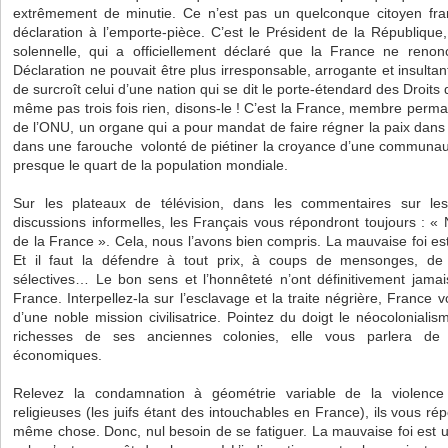
extrêmement de minutie. Ce n’est pas un quelconque citoyen fran
déclaration à l’emporte-pièce. C’est le Président de la Républiqu
solennelle, qui a officiellement déclaré que la France ne renonc
Déclaration ne pouvait être plus irresponsable, arrogante et insultant
de surcroît celui d’une nation qui se dit le porte-étendard des Droit
même pas trois fois rien, disons-le ! C’est la France, membre perm
de l’ONU, un organe qui a pour mandat de faire régner la paix dans 
dans une farouche volonté de piétiner la croyance d’une communaut
presque le quart de la population mondiale.
Sur les plateaux de télévision, dans les commentaires sur l
discussions informelles, les Français vous répondront toujours : «
de la France ». Cela, nous l’avons bien compris. La mauvaise foi est
Et il faut la défendre à tout prix, à coups de mensonges, de 
sélectives… Le bon sens et l’honnêteté n’ont définitivement jamais 
France. Interpellez-la sur l’esclavage et la traite négrière, France v
d’une noble mission civilisatrice. Pointez du doigt le néocoloniali
richesses de ses anciennes colonies, elle vous parlera de p
économiques.
Relevez la condamnation à géométrie variable de la violenc
religieuses (les juifs étant des intouchables en France), ils vous ré
même chose. Donc, nul besoin de se fatiguer. La mauvaise foi est u