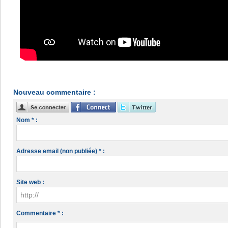
Nouveau commentaire :
Nom * :
Adresse email (non publiée) * :
Site web :
Commentaire * :