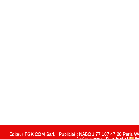
Editeur TGK COM Sarl. : Publicité : NABOU 77 107 47 26 Paris
Accès membres
|
Plan du site
|
Sy