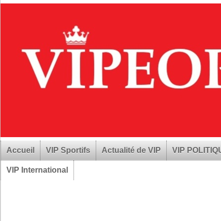
Accueil
VIP Sportifs
Actualité de VIP
VIP POLITI
VIP International