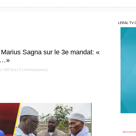
LERAL TV 
 Marius Sagna sur le 3e mandat: «
o…»
u 300 fois |
0
commentaire(s)
Mar
aimons
Sit
discus
Diagan