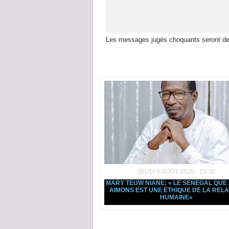
Les messages jugés choquants seront de
Dans la même rubrique :
JEUDI 6 AOÛT 2026 - 15:38
MARY TEUW NIANE: « LE SÉNÉGAL QUE
AIMONS EST UNE ÉTHIQUE DE LA RELA
HUMAINE»