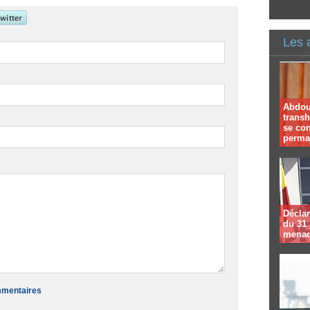
Les 
Abdoul
trans
se co
perma
Déclar
du 31 
menac
ommentaires