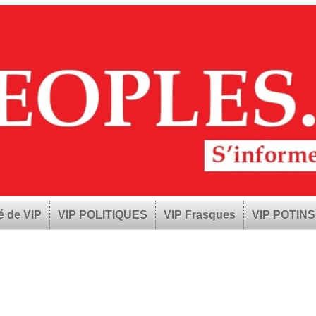
é de VIP
VIP POLITIQUES
VIP Frasques
VIP POTINS