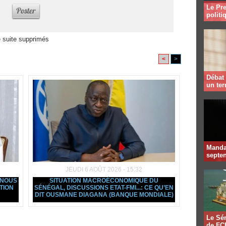
Le Pre
politi
 suite supprimés
<
>
Débat 
un te
Mandat
septen
JEUDI 6 AOÛT 2026 - 15:32
 NOUS
SITUATION MACROÉCONOMIQUE DU
TION
SÉNÉGAL, DISCUSSIONS ETAT-FMI...: CE QU’EN
DIT OUSMANE DIAGANA (BANQUE MONDIALE)
Le Sén
de FCF