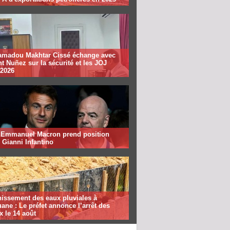
madou Makhtar Cissé échange avec
t Nuñez sur la sécurité et les JOJ
 2026
: Emmanuel Macron prend position
 Gianni Infantino
nissement des eaux pluviales à
ane : Le préfet annonce l’arrêt des
x le 14 août