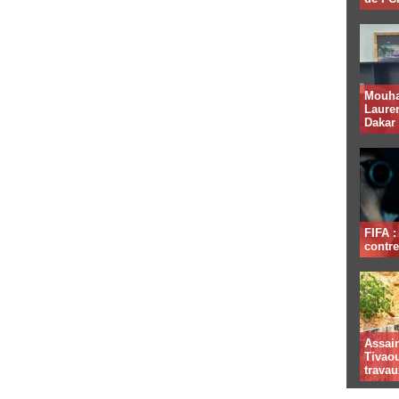
Mouha
Lauren
Dakar
FIFA 
contre
Assai
Tivaou
travau