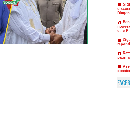
Ban
nouvea
et le P
Zigu
répond
Reta
patrim
Ass
dossie
FACE