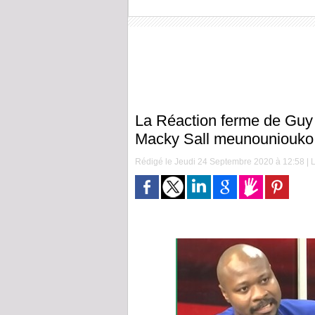
La Réaction ferme de Guy
Macky Sall meunouniouk
Rédigé le Jeudi 24 Septembre 2020 à 12:58 | L