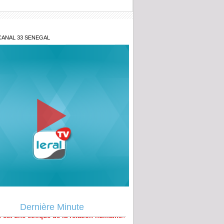
CANAL 33 SENEGAL
y Teuw Niane: « le Sénégal que nous
 est une éthique de la relation humaine»
uation macroéconomique du Sénégal,
Dernière Minute
sions Etat-Fmi...: Ce qu’en dit Ousmane
a (Banque mondiale)