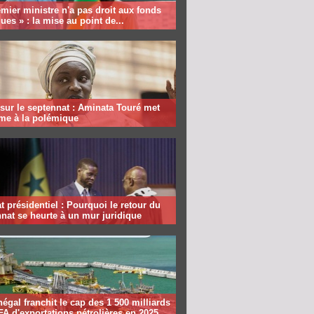
mier ministre n'a pas droit aux fonds
ques » : la mise au point de...
sur le septennat : Aminata Touré met
rme à la polémique
 présidentiel : Pourquoi le retour du
nat se heurte à un mur juridique
égal franchit le cap des 1 500 milliards
A d'exportations pétrolières en 2025