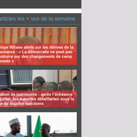
articles les + vus de la semaine
aye Wilane alerte sur les dérives de la
humance : « La démocratie ne peut pas
nstruire sur des changements de camp
nents »
ation de patrimoine : après l’échéance
juillet, les autorités défaillantes sous la
e de lourdes sanctions