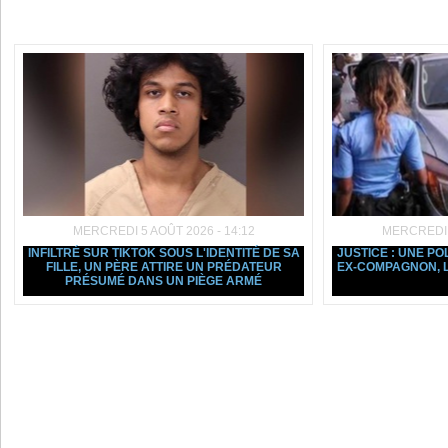
Dans la même rubrique :
MERCREDI 5 AOÛT 2026 - 14:12
MERCREDI 5
INFILTRÉ SUR TIKTOK SOUS L'IDENTITÉ DE SA
JUSTICE : UNE PO
FILLE, UN PÈRE ATTIRE UN PRÉDATEUR
EX-COMPAGNON, L
PRÉSUMÉ DANS UN PIÈGE ARMÉ