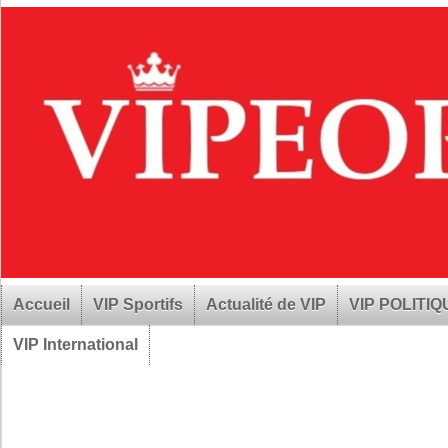
Accueil
VIP Sportifs
Actualité de VIP
VIP POLITI
VIP International