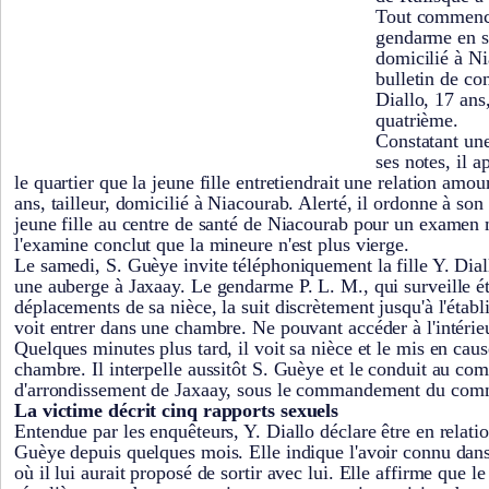
Tout commence
gendarme en se
domicilié à Ni
bulletin de co
Diallo, 17 ans
quatrième.
Constatant une
ses notes, il a
le quartier que la jeune fille entretiendrait une relation am
ans, tailleur, domicilié à Niacourab. Alerté, il ordonne à so
jeune fille au centre de santé de Niacourab pour un examen 
l'examine conclut que la mineure n'est plus vierge.
Le samedi, S. Guèye invite téléphoniquement la fille Y. Dial
une auberge à Jaxaay. Le gendarme P. L. M., qui surveille ét
déplacements de sa nièce, la suit discrètement jusqu'à l'établi
voit entrer dans une chambre. Ne pouvant accéder à l'intérieur
Quelques minutes plus tard, il voit sa nièce et le mis en caus
chambre. Il interpelle aussitôt S. Guèye et le conduit au com
d'arrondissement de Jaxaay, sous le commandement du com
La victime décrit cinq rapports sexuels
Entendue par les enquêteurs, Y. Diallo déclare être en relat
Guèye depuis quelques mois. Elle indique l'avoir connu dans 
où il lui aurait proposé de sortir avec lui. Elle affirme que le