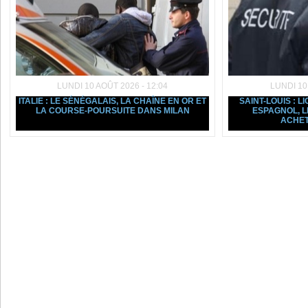
LUNDI 10 AOÛT 2026 - 12:04
LUNDI 10
ITALIE : LE SÉNÉGALAIS, LA CHAÎNE EN OR ET
SAINT-LOUIS : 
LA COURSE-POURSUITE DANS MILAN
ESPAGNOL, L
ACHE