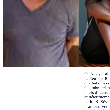
O. Ndiaye, al
câbleur de 36
des faits), a 
Chambre crimin
chefs d'accusa
et détournemen
petite B. Sèye
drame survenu