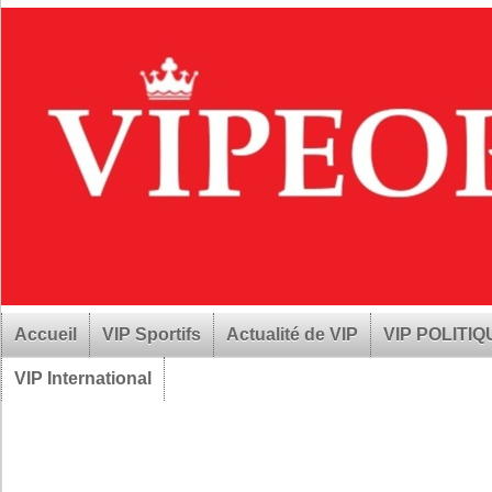
Accueil
VIP Sportifs
Actualité de VIP
VIP POLITI
VIP International