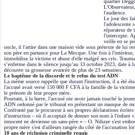
quartier Dégg
L'Observateur,
l'audience.
Le jour des fai
l'adolescente 
réparateur de 
l'intercepte. A
veille en se 
oncle, il l'attire dans une maison vide sous prétexte de lui 
son père en partance pour La Mecque. Une fois à l'intérieur, i
immobilise la victime et abuse d'elle malgré ses cris. Traumat
s’enferme dans le silence jusqu’au 13 octobre 2023, date à l
découvre sa grossesse avancée de plus de 23 semaines.
Le baptême de la discorde et le refus du test ADN
La même source rappelle que durant l'instruction, il a été éta
l'accusé avait versé 150 000 F CFA à la famille de la victim
le prénom de leur propre mère.
Pourtant, à la barre, l'accusé nie avoir jamais touché la jeune f
ADN ordonné par le tribunal en prétextant un manque de mo
Confronté par le procureur à ses propres déclarations écrites
d'instruction – où il acceptait de donner son nom à l'enfant «
innocent ne devienne un sans-père » – O. Ndiaye s'est embou
propre mère s'est d'ailleurs rangée du côté de l'accusation lor
10 ans de réclusion criminelle requis