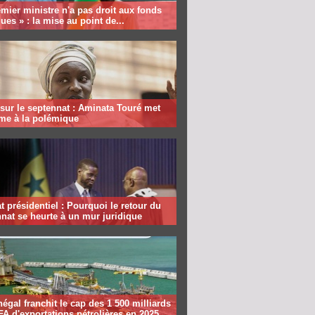
mier ministre n'a pas droit aux fonds
ques » : la mise au point de...
sur le septennat : Aminata Touré met
rme à la polémique
 présidentiel : Pourquoi le retour du
nat se heurte à un mur juridique
égal franchit le cap des 1 500 milliards
A d'exportations pétrolières en 2025