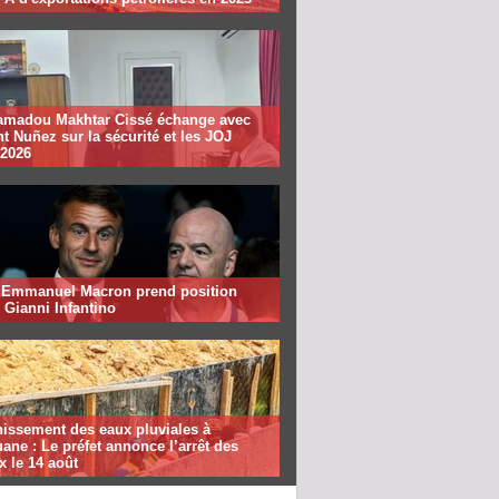
madou Makhtar Cissé échange avec
t Nuñez sur la sécurité et les JOJ
 2026
: Emmanuel Macron prend position
 Gianni Infantino
nissement des eaux pluviales à
ane : Le préfet annonce l’arrêt des
x le 14 août