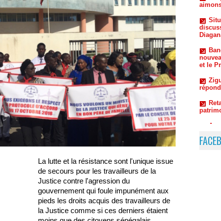
Diagan
Ban
nouvea
et le P
Zigu
répond
Reta
patrim
Ass
dossie
FACE
La lutte et la résistance sont l'unique issue
de secours pour les travailleurs de la
Justice contre l'agression du
gouvernement qui foule impunément aux
pieds les droits acquis des travailleurs de
la Justice comme si ces derniers étaient
moins que des citoyens sénégalais.