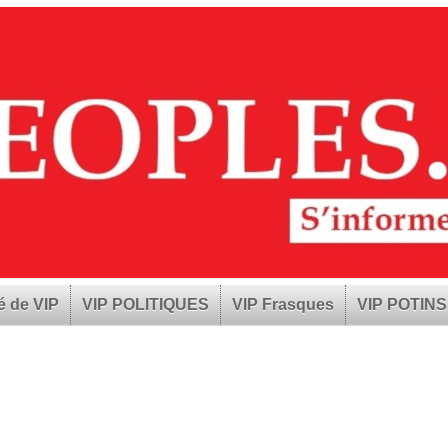
é de VIP
VIP POLITIQUES
VIP Frasques
VIP POTINS