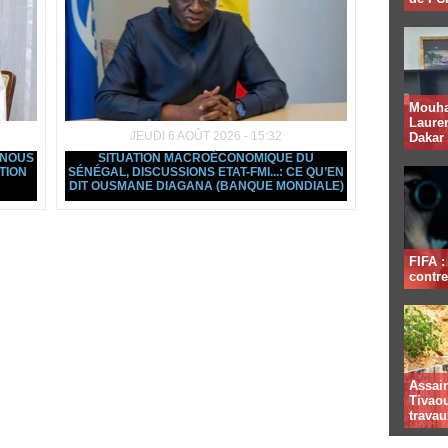
Mouha
Lauren
JEUDI 6 AOÛT 2026 - 15:32
Dakar
 NOUS
SITUATION MACROÉCONOMIQUE DU
TION
SÉNÉGAL, DISCUSSIONS ETAT-FMI...: CE QU’EN
DIT OUSMANE DIAGANA (BANQUE MONDIALE)
FIFA 
contre
Assai
Tivaou
travau