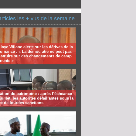
articles les + vus de la semaine
aye Wilane alerte sur les dérives de la
humance : « La démocratie ne peut pas
nstruire sur des changements de camp
nents »
ation de patrimoine : après l’échéance
juillet, les autorités défaillantes sous la
e de lourdes sanctions