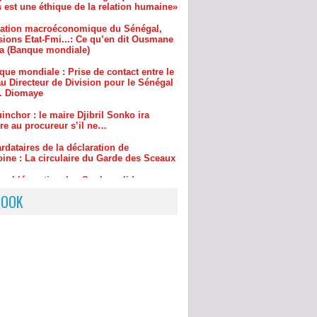
a (Banque mondiale)
que mondiale : Prise de contact entre le
u Directeur de Division pour le Sénégal
r. Diomaye
inchor : le maire Djibril Sonko ira
re au procureur s’il ne…
rdataires de la déclaration de
oine : La circulaire du Garde des Sceaux
emblée nationale : Sonko valide onze
rs chauds
BOOK