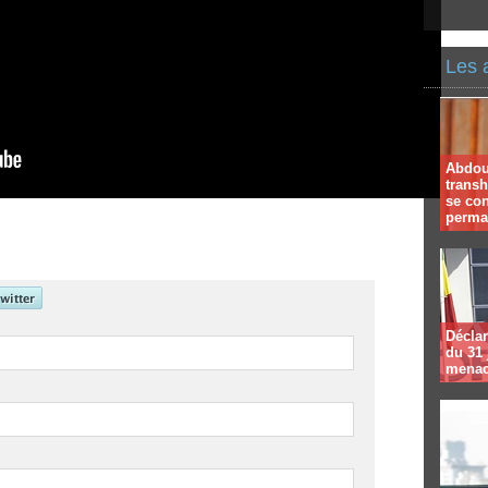
Les 
Abdoul
trans
se co
perma
Déclar
du 31 
menac