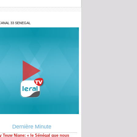
CANAL 33 SENEGAL
y Teuw Niane: « le Sénégal que nous
 est une éthique de la relation humaine»
Dernière Minute
uation macroéconomique du Sénégal,
sions Etat-Fmi...: Ce qu’en dit Ousmane