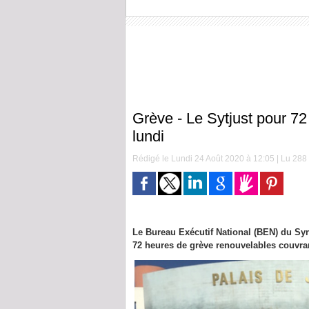
Grève - Le Sytjust pour 72
lundi
Rédigé le Lundi 24 Août 2020 à 12:05 | Lu 288 
Le Bureau Exécutif National (BEN) du Syn
72 heures de grève renouvelables couvran