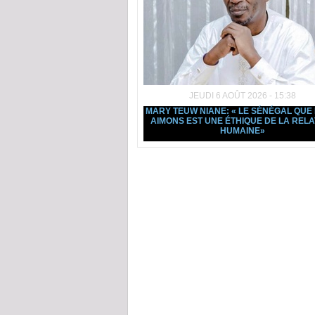
JEUDI 6 AOÛT 2026 - 15:38
MARY TEUW NIANE: « LE SÉNÉGAL QUE
AIMONS EST UNE ÉTHIQUE DE LA RELA
HUMAINE»