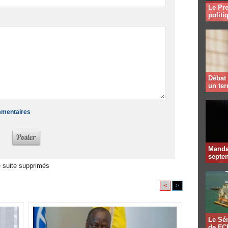
Le Pre
politi
Débat 
un te
ommentaires
Mandat
septen
 suite supprimés
<
>
Le Sén
de FCF