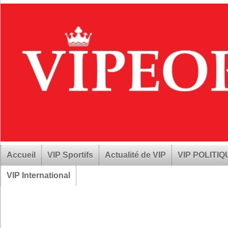
Accueil
VIP Sportifs
Actualité de VIP
VIP POLITI
VIP International