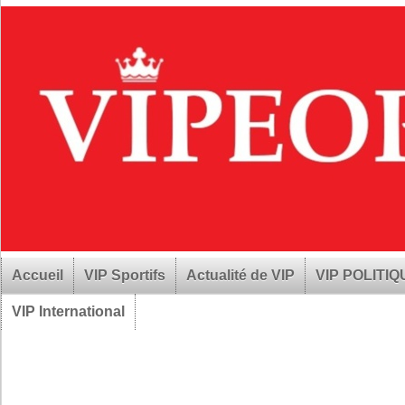
Accueil
VIP Sportifs
Actualité de VIP
VIP POLITI
VIP International