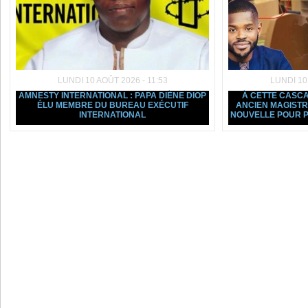
LUNDI 10 AOÛT 2026 - 11:53
LUNDI 10
AMNESTY INTERNATIONAL : PAPA DIÈNE DIOP
À CETTE CASCAD
ÉLU MEMBRE DU BUREAU EXÉCUTIF
ANCIEN MAGIST
INTERNATIONAL
NOUVELLE POUR P