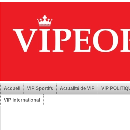
Accueil
VIP Sportifs
Actualité de VIP
VIP POLITI
VIP International