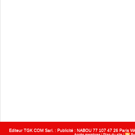
Editeur TGK COM Sarl. : Publicité : NABOU 77 107 47 26 Paris
Accès membres
|
Plan du site
|
Sy