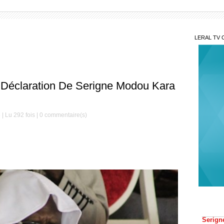
LERAL TV 
Déclaration De Serigne Modou Kara
 Lu 292 fois |
0
commentaire(s)
Mis
Décè
le Mag
Serign
Gam
Maoulo