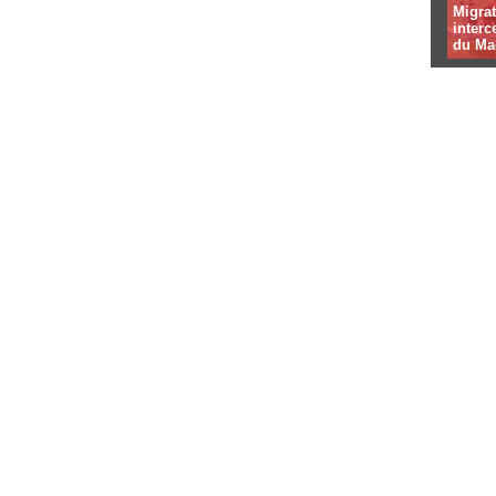
Migrat
interc
du Ma