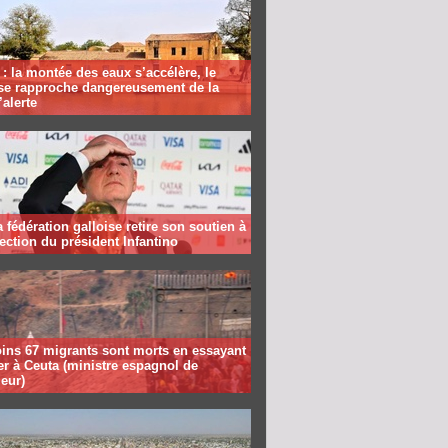
: la montée des eaux s’accélère, le
se rapproche dangereusement de la
’alerte
la fédération galloise retire son soutien à
lection du président Infantino
ins 67 migrants sont morts en essayant
er à Ceuta (ministre espagnol de
ieur)