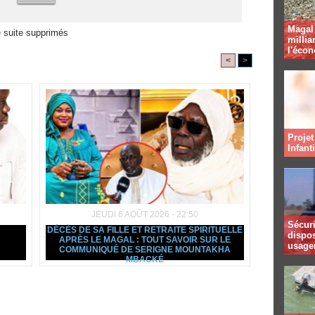
Magal 
 suite supprimés
millia
l'éco
<
>
Projet
Infant
JEUDI 6 AOÛT 2026 - 22:50
Sécuri
DÉCÈS DE SA FILLE ET RETRAITE SPIRITUELLE
dispos
APRÈS LE MAGAL : TOUT SAVOIR SUR LE
usager
COMMUNIQUÉ DE SERIGNE MOUNTAKHA
MBACKÉ