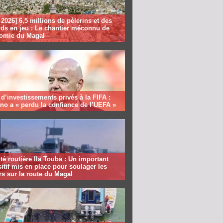
2026] 6,5 millions de pèlerins et des
rds en jeu : Le chantier méconnu de
nomie du Magal
 d’investissements privés à la FIFA :
ino a « perdu la confiance de l’UEFA »
té routière Ila Touba : Un important
itif mis en place pour soulager les
s sur la route du Magal