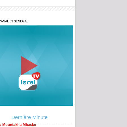
CANAL 33 SENEGAL
e au point d'Aby Ndour
s de sa fille et retraite spirituelle après
al : Tout savoir sur le communiqué de
e Mountakha Mbacké
ou Tivaouane : C'est parti pour le
Dernière Minute
ud 1448 H/2026