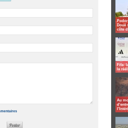
Podor 
Doué 
côte d
Fifa: 
la réé
Au mo
d’entr
l’Intér
ommentaires