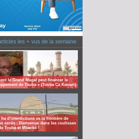
articles les + vus de la semaine
nt le Grand Magal peut financer le
oppement de Touba » (Touba Ca Kanam)
 ha d'interdictions vs la frontière de
es excès : Bienvenue dans les coulisses
de Touba et Mbacké !