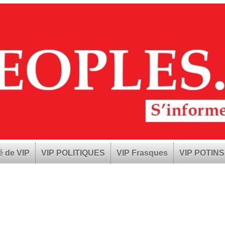
é de VIP
VIP POLITIQUES
VIP Frasques
VIP POTINS