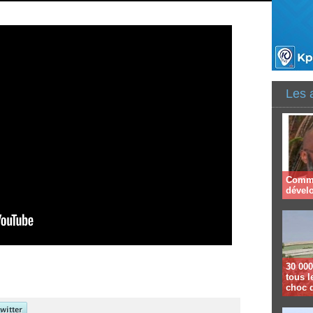
Les 
Comme
dével
30 000
tous l
choc 