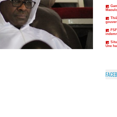
Thiè
gouvern
FSF
indemn
Sit
Une ha
FACE