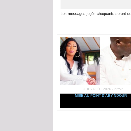
Les messages jugés choquants seront de
Dans la même rubrique :
JEUDI 6 AOÛT 2026 - 22:52
MISE AU POINT D'ABY NDOUR