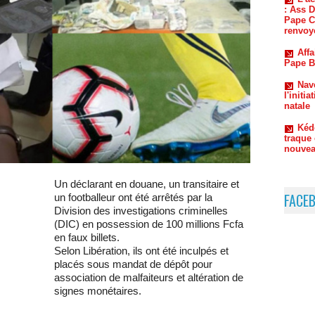
Affa
Pape B
Nav
l'initi
natale
Kéd
traque 
nouvea
Un déclarant en douane, un transitaire et
FACE
un footballeur ont été arrêtés par la
Division des investigations criminelles
(DIC) en possession de 100 millions Fcfa
en faux billets.
Selon Libération, ils ont été inculpés et
placés sous mandat de dépôt pour
association de malfaiteurs et altération de
signes monétaires.