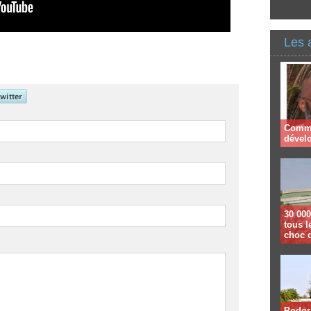
Les 
Comme
dével
30 000
tous l
choc 
Podor 