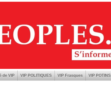
é de VIP
VIP POLITIQUES
VIP Frasques
VIP POTINS