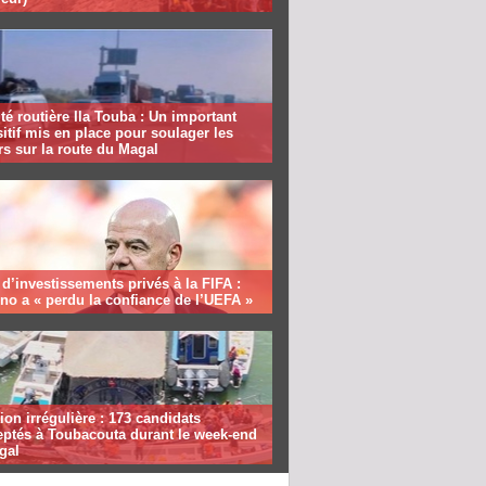
té routière Ila Touba : Un important
itif mis en place pour soulager les
s sur la route du Magal
 d’investissements privés à la FIFA :
ino a « perdu la confiance de l’UEFA »
ion irrégulière : 173 candidats
eptés à Toubacouta durant le week-end
gal