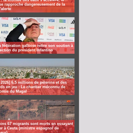
se rapproche dangereusement de la
’alerte
la fédération galloise retire son soutien à
lection du président Infantino
2026] 6,5 millions de pèlerins et des
rds en jeu : Le chantier méconnu de
nomie du Magal
ins 67 migrants sont morts en essayant
er à Ceuta (ministre espagnol de
ieur)