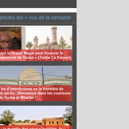
articles les + vus de la semaine
nt le Grand Magal peut financer le
oppement de Touba » (Touba Ca Kanam)
 ha d'interdictions vs la frontière de
es excès : Bienvenue dans les coulisses
de Touba et Mbacké !
: la montée des eaux s’accélère, le