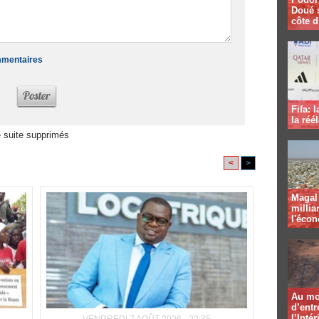
Doué 
côte d
ommentaires
Fifa: 
la réé
 suite supprimés
<
>
Magal 
millia
l'éco
Au mo
d’entr
l’Intér