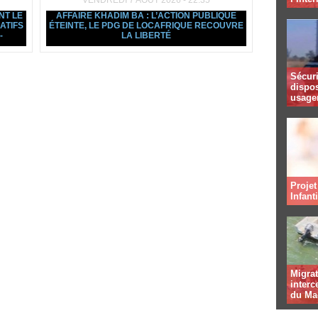
VENDREDI 7 AOÛT 2026 - 22:35
NT LE
AFFAIRE KHADIM BA : L’ACTION PUBLIQUE
ATIFS
ÉTEINTE, LE PDG DE LOCAFRIQUE RECOUVRE
-
LA LIBERTÉ
Sécuri
dispos
usager
Projet
Infant
Migrat
interc
du Ma