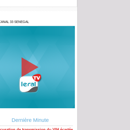
CANAL 33 SENEGAL
bal : Les populations dénoncent le non-
 des engagements relatifs au projet
tier Dakar - Tivaouane - Saint-Louis
aire Khadim Ba : L’action publique
, le PDG de Locafrique recouvre la
ccusation de transmission du VIH écartée
Dione, Kader Dia, Zale Mbaye, Dabakh,
Dernière Minute
eikh Diallo… la liste des célébrités
es devant le tribunal