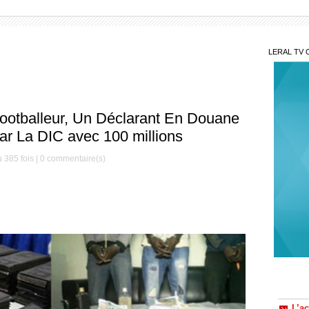
LERAL TV 
 Footballeur, Un Déclarant En Douane
Par La DIC avec 100 millions
 385 fois |
0
commentaire(s)
Pam
respect
autorou
Aff
éteinte
liberté
L’a
: Ass 
Pape Ch
renvoyé