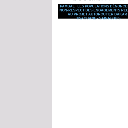
VENDREDI 7 AOÛT 2026 - 22:39
PAMBAL : LES POPULATIONS DÉNONCE
NON-RESPECT DES ENGAGEMENTS REL
AU PROJET AUTOROUTIER DAKAR 
TIVAOUANE - SAINT-LOUIS