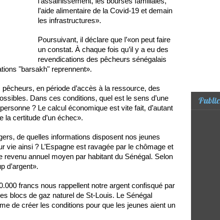
l’assainissement, les bourses familiales,
l’aide alimentaire de la Covid-19 et demain
les infrastructures».
Poursuivant, il déclare que l’«on peut faire
un constat. À chaque fois qu’il y a eu des
revendications des pêcheurs sénégalais
ations "barsakh" reprennent».
es pêcheurs, en période d’accès à la ressource, des
ossibles. Dans ces conditions, quel est le sens d’une
Public
personne ? Le calcul économique est vite fait, d’autant
la certitude d’un échec».
ers, de quelles informations disposent nos jeunes
eur vie ainsi ? L’Espagne est ravagée par le chômage et
le revenu annuel moyen par habitant du Sénégal. Selon
p d’argent».
0.000 francs nous rappellent notre argent confisqué par
des blocs de gaz naturel de St-Louis. Le Sénégal
e de créer les conditions pour que les jeunes aient un