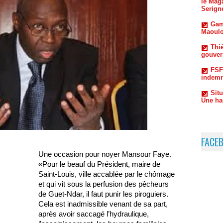
Maoulo
Thiè
gouvern
FSF
indemn
Sit
Une ha
FACE
Une occasion pour noyer Mansour Faye.
«Pour le beauf du Président, maire de
Saint-Louis, ville accablée par le chômage
et qui vit sous la perfusion des pêcheurs
de Guet-Ndar, il faut punir les piroguiers.
Cela est inadmissible venant de sa part,
après avoir saccagé l’hydraulique,