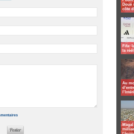
Doué 
côte d
Fifa: 
la réé
Au mo
d’entr
l’Intér
ommentaires
Magal 
millia
l'éco