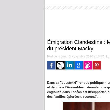
Émigration Clandestine : M
du président Macky
Rédigé le Jeudi 5 Novembre 2020 à 10:57 | Lu 
Dans sa "questekki" rendue publique hi
et député à l’Assemblée nationale note qu
engloutis dans l’océan est insupportable.
des familles éplorées», reconnaît-il.