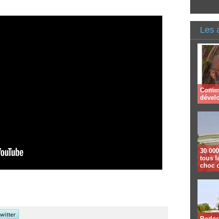
Les 
Comme
dével
30 000
tous l
choc 
Podor 