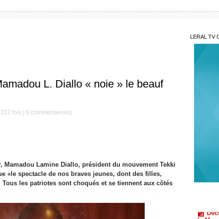
LERAL TV 
amadou L. Diallo « noie » le beauf
222 fois |
0
commentaire(s)
er, Mamadou Lamine Diallo, président du mouvement Tekki
Mis
e «le spectacle de nos braves jeunes, dont des filles,
 Tous les patriotes sont choqués et se tiennent aux côtés
Décè
le Mag
Serign
Gam