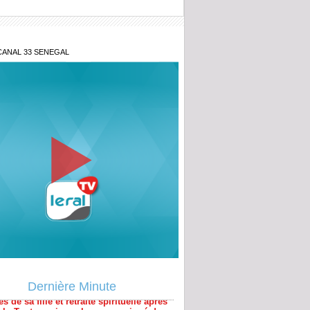
CANAL 33 SENEGAL
e au point d'Aby Ndour
s de sa fille et retraite spirituelle après
al : Tout savoir sur le communiqué de
e Mountakha Mbacké
Dernière Minute
ou Tivaouane : C'est parti pour le