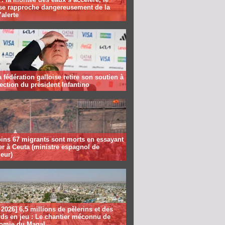
se rapproche dangereusement de la
’alerte
la fédération galloise retire son soutien à
lection du président Infantino
ins 67 migrants sont morts en essayant
er à Ceuta (ministre espagnol de
ieur)
2026] 6,5 millions de pèlerins et des
rds en jeu : Le chantier méconnu de
nomie du Magal