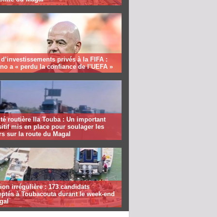
 d’investissements privés à la FIFA :
ino a « perdu la confiance de l’UEFA »
té routière Ila Touba : Un important
itif mis en place pour soulager les
s sur la route du Magal
ion irrégulière : 173 candidats
eptés à Toubacouta durant le week-end
gal