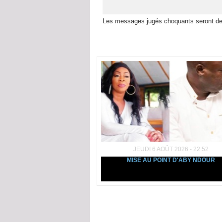
Les messages jugés choquants seront de
Dans la même rubrique :
JEUDI 6 AOÛT 2026 - 22:52
MISE AU POINT D'ABY NDOUR