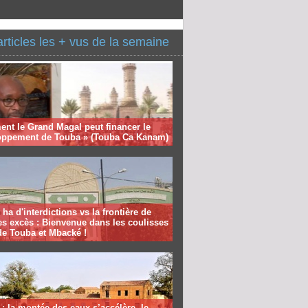
articles les + vus de la semaine
nt le Grand Magal peut financer le
oppement de Touba » (Touba Ca Kanam)
 ha d'interdictions vs la frontière de
es excès : Bienvenue dans les coulisses
de Touba et Mbacké !
: la montée des eaux s’accélère, le