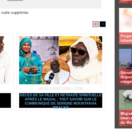
 suite supprimés
<
>
Projet
Infant
Sécuri
dispos
usager
JEUDI 6 AOÛT 2026 - 22:50
DÉCÈS DE SA FILLE ET RETRAITE SPIRITUELLE
APRÈS LE MAGAL : TOUT SAVOIR SUR LE
COMMUNIQUÉ DE SERIGNE MOUNTAKHA
MBACKÉ
Migrat
interc
du Ma