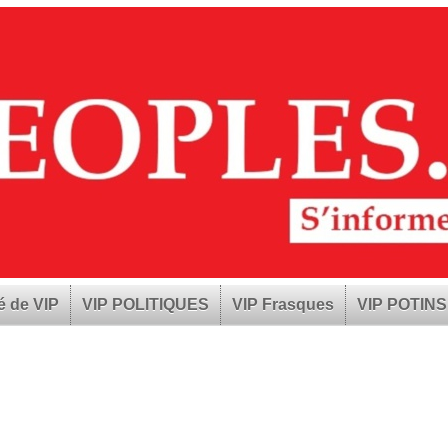
é de VIP
VIP POLITIQUES
VIP Frasques
VIP POTINS