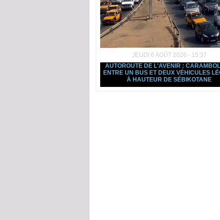
JEUDI 6 AOÛT 2026 - 15:37
AUTOROUTE DE L'AVENIR : CARAMBO
ENTRE UN BUS ET DEUX VÉHICULES L
À HAUTEUR DE SÉBIKOTANE