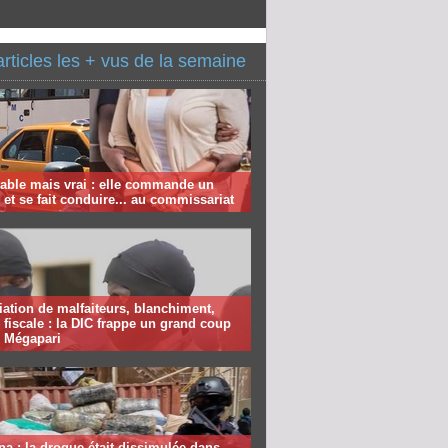
articles les + vus de la semaine
able mais vrai : elle commande un
et se fait conduire... au commissariat
ation de malfaiteurs, blanchiment,
 fiscale : la DIC frappe un grand coup
e Mégapari
a : la drogue était dissimulée dans…,