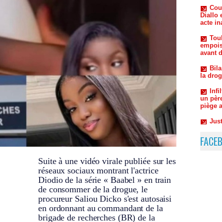
Tou
empois
avant 
Bila
la dro
Infi
un pèr
piège 
Just
compag
FACE
Suite à une vidéo virale publiée sur les
réseaux sociaux montrant l'actrice
Diodio de la série « Baabel » en train
de consommer de la drogue, le
procureur Saliou Dicko s'est autosaisi
en ordonnant au commandant de la
brigade de recherches (BR) de la