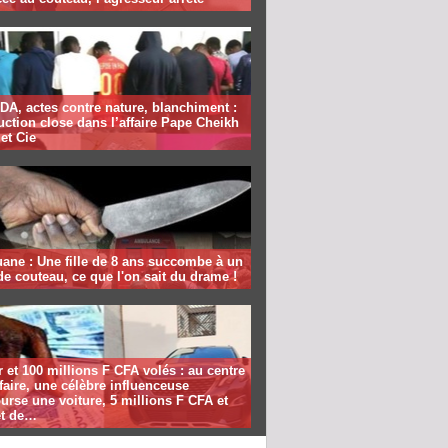
DA, actes contre nature, blanchiment :
ruction close dans l’affaire Pape Cheikh
 et Cie
ane : Une fille de 8 ans succombe à un
e couteau, ce que l'on sait du drame !
et 100 millions F CFA volés : au centre
ffaire, une célèbre influenceuse
rse une voiture, 5 millions F CFA et
t de…