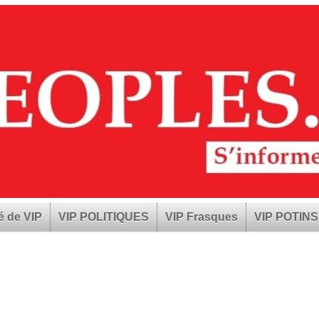
é de VIP
VIP POLITIQUES
VIP Frasques
VIP POTINS