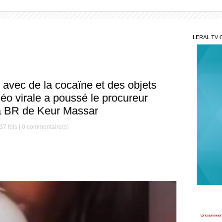
LERAL TV 
 avec de la cocaïne et des objets
éo virale a poussé le procureur
la BR de Keur Massar
37 fois |
0
commentaire(s)
Aut
un bus
Sébiko
Cou
Diallo 
acte in