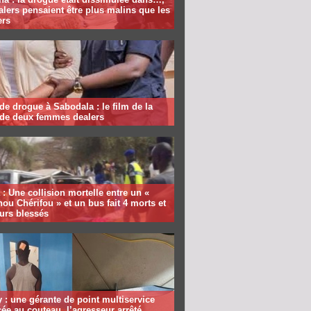
alers pensaient être plus malins que les
ers
 de drogue à Sabodala : le film de la
 de deux femmes dealers
: Une collision mortelle entre un «
ou Chérifou » et un bus fait 4 morts et
urs blessés
 : une gérante de point multiservice
e au couteau, l’agresseur arrêté