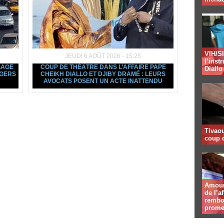
VIH/SI
JEUDI 6 AOÛT 2026 - 15:25
l’inst
LAGE
COUP DE THÉÂTRE DANS L’AFFAIRE PAPE
Diallo
ÉGERS
CHEIKH DIALLO ET DJIBY DRAMÉ : LEURS
AVOCATS POSENT UN ACTE INATTENDU
Tivaou
coup d
Amour 
de l’a
rembou
prome