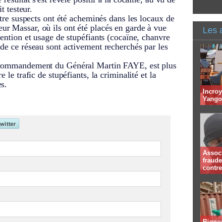
t testeur.
atre suspects ont été acheminés dans les locaux de
r Massar, où ils ont été placés en garde à vue
Les 
tention et usage de stupéfiants (cocaïne, chanvre
de ce réseau sont activement recherchés par les
e commandement du Général Martin FAYE, est plus
 le trafic de stupéfiants, la criminalité et la
s.
Incroy
Yango 
Associ
fraude
contr
Bignon