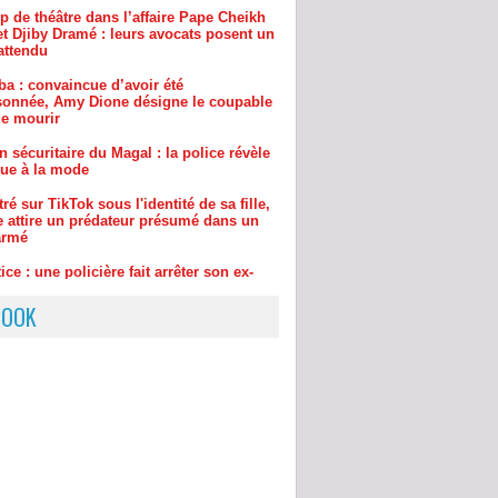
ba : convaincue d’avoir été
onnée, Amy Dione désigne le coupable
de mourir
n sécuritaire du Magal : la police révèle
gue à la mode
ltré sur TikTok sous l'identité de sa fille,
e attire un prédateur présumé dans un
armé
ice : une policière fait arrêter son ex-
non, les détails de l'enquête
BOOK