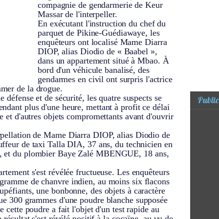
compagnie de gendarmerie de Keur
Massar de l'interpeller.
En exécutant l'instruction du chef du
parquet de Pikine-Guédiawaye, les
enquêteurs ont localisé Mame Diarra
DIOP, alias Diodio de « Baabel »,
dans un appartement situé à Mbao. À
bord d'un véhicule banalisé, des
gendarmes en civil ont surpris l'actrice
mmer de la drogue.
e défense et de sécurité, les quatre suspects se
Public
ndant plus d'une heure, mettant à profit ce délai
ue et d'autres objets compromettants avant d'ouvrir
rpellation de Mame Diarra DIOP, alias Diodio de
ffeur de taxi Talla DIA, 37 ans, du technicien en
s, et du plombier Baye Zalé MBENGUE, 18 ans,
artement s'est révélée fructueuse. Les enquêteurs
 gramme de chanvre indien, au moins six flacons
upéfiants, une bonbonne, des objets à caractère
 que 300 grammes d'une poudre blanche supposée
 cette poudre a fait l'objet d'un test rapide au
résultat s'est révélé positif à la cocaïne, au vu de