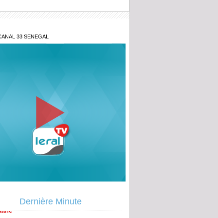
CANAL 33 SENEGAL
oroute de l'Avenir : Carambolage entre
 et deux véhicules légers à hauteur de
tane
Dernière Minute
p de théâtre dans l’affaire Pape Cheikh
et Djiby Dramé : leurs avocats posent un
attendu