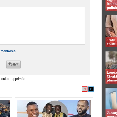
les de
polici
Trafic
chute
ommentaires
Louga 
Cheikh
 suite supprimés
plusie
<
>
Jaxaay
menacé