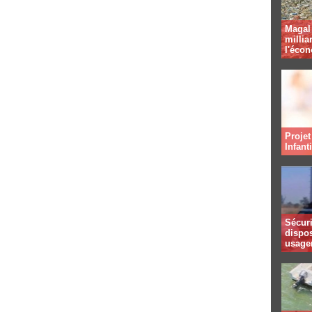
Magal 
millia
l'éco
Projet
Infant
Sécuri
dispos
usager