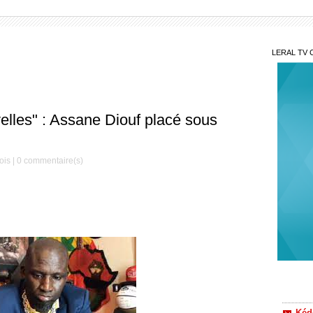
LERAL TV 
elles" : Assane Diouf placé sous
ois |
0
commentaire(s)
Nav
l'initi
natale
Kéd
traque 
nouvea