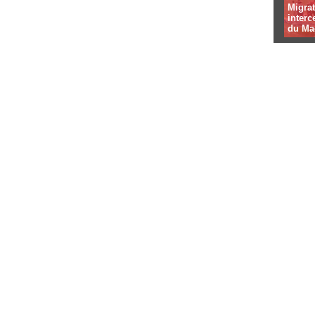
Migrat
interc
du Ma