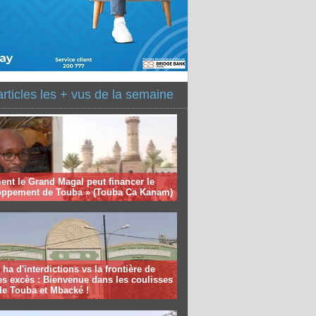
articles les + vus de la semaine
nt le Grand Magal peut financer le
oppement de Touba » (Touba Ca Kanam)
 ha d'interdictions vs la frontière de
es excès : Bienvenue dans les coulisses
de Touba et Mbacké !