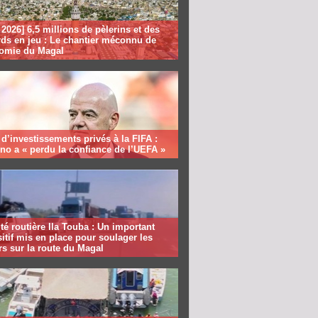
2026] 6,5 millions de pèlerins et des
rds en jeu : Le chantier méconnu de
nomie du Magal
 d’investissements privés à la FIFA :
ino a « perdu la confiance de l’UEFA »
té routière Ila Touba : Un important
itif mis en place pour soulager les
s sur la route du Magal