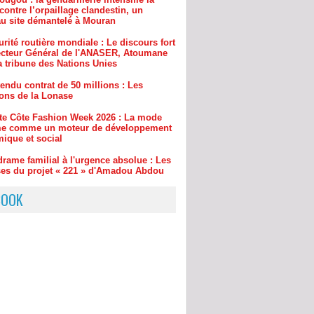
rité routière mondiale : Le discours fort
ecteur Général de l'ANASER, Atoumane
a tribune des Nations Unies
endu contrat de 50 millions : Les
ions de la Lonase
ite Côte Fashion Week 2026 : La mode
rme comme un moteur de développement
ique et social
drame familial à l'urgence absolue : Les
ses du projet « 221 » d'Amadou Abdou
pour sauver des vies en 60 secondes
BOOK