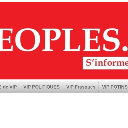
é de VIP
VIP POLITIQUES
VIP Frasques
VIP POTINS