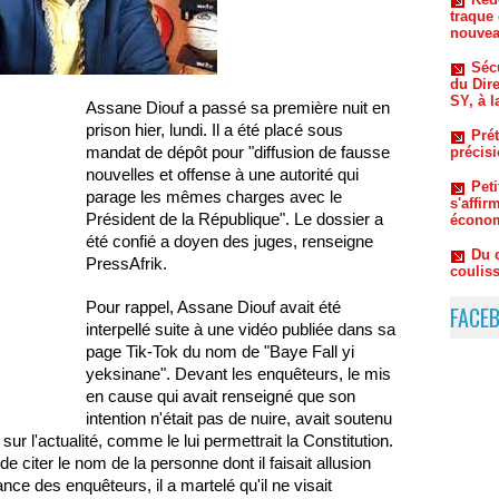
Sécu
du Dir
SY, à l
Prét
précis
Assane Diouf a passé sa première nuit en
Pet
prison hier, lundi. Il a été placé sous
s'affi
mandat de dépôt pour "diffusion de fausse
économ
nouvelles et offense à une autorité qui
Du 
parage les mêmes charges avec le
coulis
Président de la République". Le dossier a
Thiaw 
été confié a doyen des juges, renseigne
PressAfrik.
Pour rappel, Assane Diouf avait été
FACE
interpellé suite à une vidéo publiée dans sa
page Tik-Tok du nom de "Baye Fall yi
yeksinane". Devant les enquêteurs, le mis
en cause qui avait renseigné que son
intention n'était pas de nuire, avait soutenu
ur l'actualité, comme le lui permettrait la Constitution.
 citer le nom de la personne dont il faisait allusion
nce des enquêteurs, il a martelé qu'il ne visait