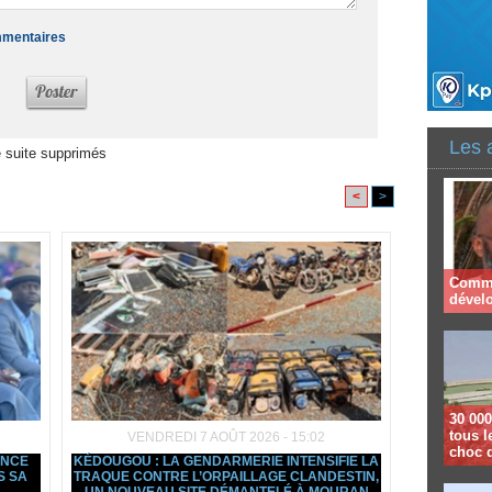
ommentaires
Les 
 suite supprimés
<
>
Comme
dével
30 000
tous l
VENDREDI 7 AOÛT 2026 - 15:02
choc 
ANCE
KÉDOUGOU : LA GENDARMERIE INTENSIFIE LA
S SA
TRAQUE CONTRE L’ORPAILLAGE CLANDESTIN,