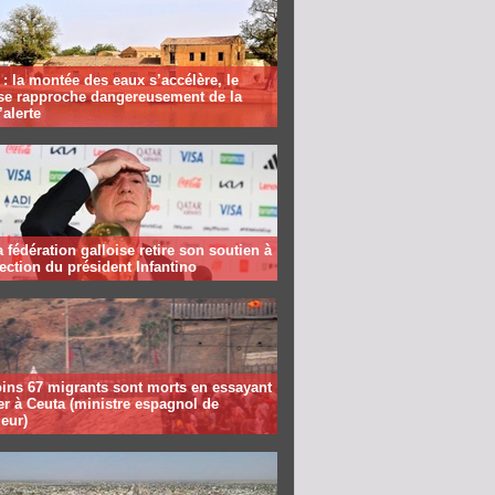
: la montée des eaux s’accélère, le
se rapproche dangereusement de la
’alerte
la fédération galloise retire son soutien à
lection du président Infantino
ins 67 migrants sont morts en essayant
er à Ceuta (ministre espagnol de
ieur)