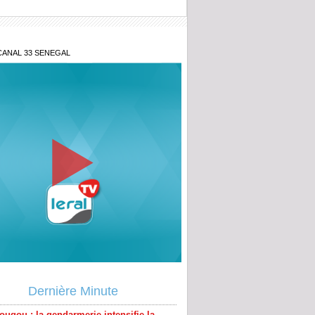
CANAL 33 SENEGAL
étanes 2026 : Aminata Touré lance
ative « Zéro Violence » depuis sa ville
ougou : la gendarmerie intensifie la
contre l’orpaillage clandestin, un
Dernière Minute
u site démantelé à Mouran