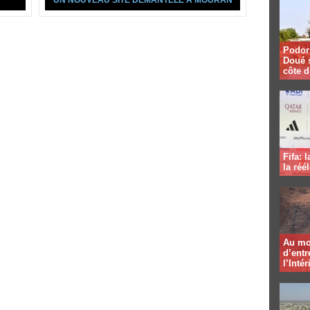
UN NOUVEAU SITE DÉMANTELÉ À MOURAN
Podor 
Doué 
côte d
Fifa: 
la réé
Au mo
d’entr
l’Intér