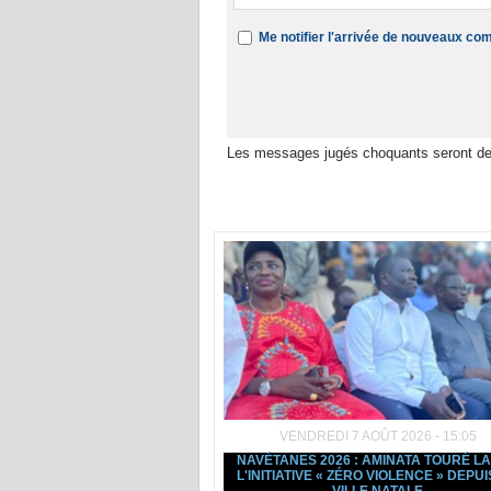
Me notifier l'arrivée de nouveaux c
Les messages jugés choquants seront de
Dans la même rubrique :
VENDREDI 7 AOÛT 2026 - 15:05
NAVÉTANES 2026 : AMINATA TOURÉ L
L'INITIATIVE « ZÉRO VIOLENCE » DEPUI