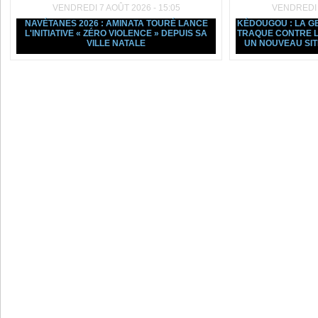
VENDREDI 7 AOÛT 2026 - 15:05
VENDREDI 7
NAVÉTANES 2026 : AMINATA TOURÉ LANCE
KÉDOUGOU : LA G
L'INITIATIVE « ZÉRO VIOLENCE » DEPUIS SA
TRAQUE CONTRE L
VILLE NATALE
UN NOUVEAU SI