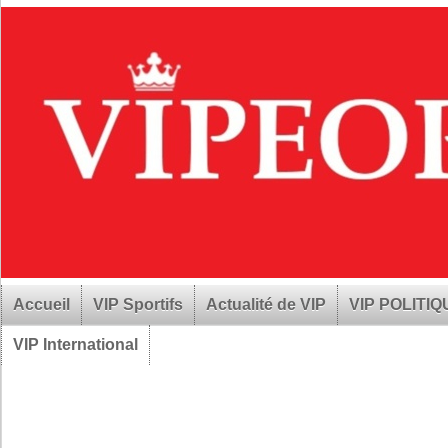
Accueil
VIP Sportifs
Actualité de VIP
VIP POLITI
VIP International