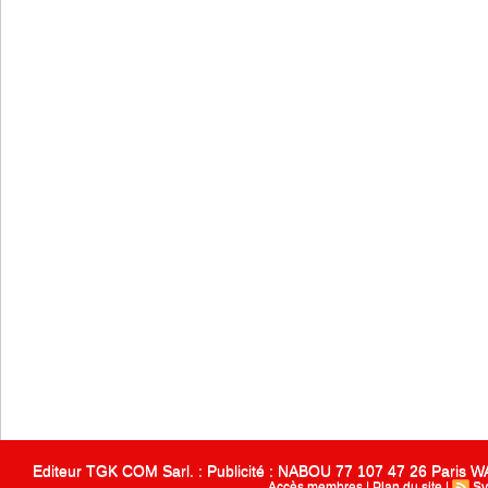
Editeur TGK COM Sarl. : Publicité : NABOU 77 107 47 26 Paris
Accès membres
|
Plan du site
|
Sy