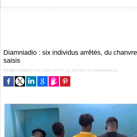
Diamniadio : six individus arrêtés, du chanvre
saisis
Rédigé le Mardi 9 Juin 2026 à 13:54 | Lu 182 fois |
0
commentaire(s)