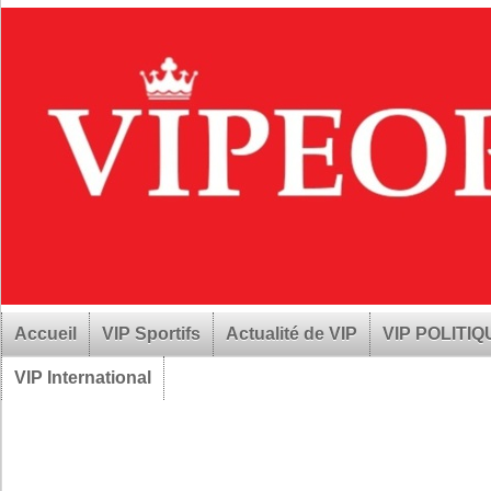
Accueil
VIP Sportifs
Actualité de VIP
VIP POLITI
VIP International