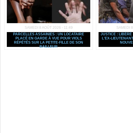
SAMEDI 8 AOÛT 2026 - 11:49
SAMEDI 8
PARCELLES ASSAINIES : UN LOCATAIRE
JUSTICE : LIBÉRÉ
PLACÉ EN GARDE À VUE POUR VIOLS
L'EX-LIEUTENAN
RÉPÉTÉS SUR LA PETITE-FILLE DE SON
NOUVEL
BAILLEUR