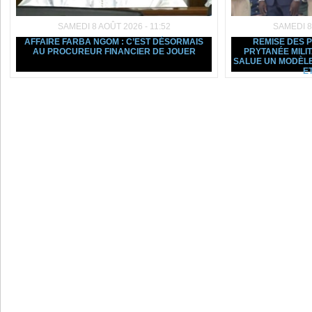
SAMEDI 8 AOÛT 2026 - 11:52
SAMEDI 8
AFFAIRE FARBA NGOM : C’EST DÉSORMAIS
REMISE DES 
AU PROCUREUR FINANCIER DE JOUER
PRYTANÉE MILI
SALUE UN MODÈLE
ET