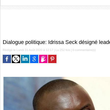
Dialogue politique: Idrissa Seck désigné leade
Rédigé le Lundi 31 Août 2020 à 12:17 | Lu 252 fois |
0
commentaire(s)