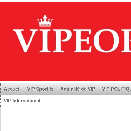
Accueil
VIP Sportifs
Actualité de VIP
VIP POLITI
VIP International