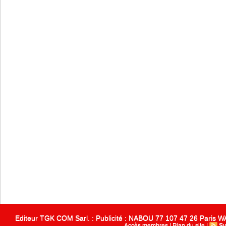
Editeur TGK COM Sarl. : Publicité : NABOU 77 107 47 26 Paris
Accès membres
|
Plan du site
|
Sy