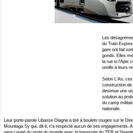
Les désagrémen
du Train Expres
gare ont fait sor
gonds. Elles m
la rue si l’Apix 
oreille à leurs r
Selon L'As, ces
construction de 
devenue une urg
solution au prob
du camp militai
nationale.
Leur porte-parole Libasse Diagne a tiré à boulets rouges sur le Dire
Mountaga Sy qui, dit-il, n’a respecté aucun de ses engagements. A 
sera coupé du reste du monde avec la traversée du TER et l’évent