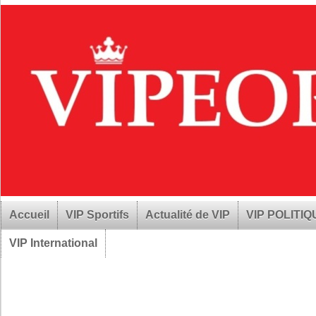
Accueil
VIP Sportifs
Actualité de VIP
VIP POLITI
VIP International