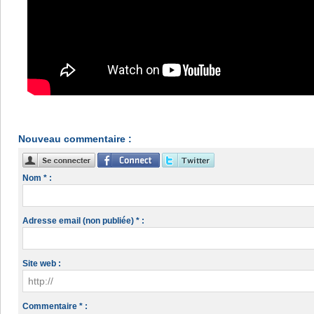
Nouveau commentaire :
Nom * :
Adresse email (non publiée) * :
Site web :
Commentaire * :