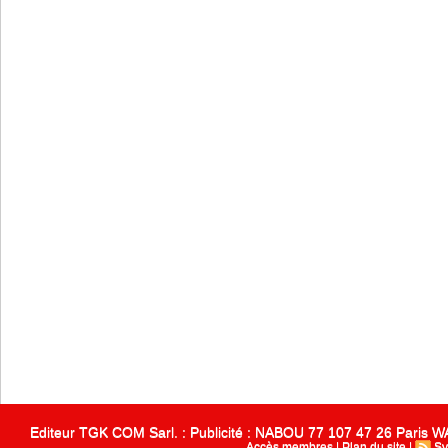
Editeur TGK COM Sarl. : Publicité : NABOU 77 107 47 26 Paris
Accès membres
|
Plan du site
|
Sy