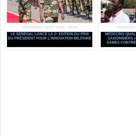
VENDREDI 7 AOÛT 2026 - 14:59
VENDREDI 7
LE SÉNÉGAL LANCE LA 2ᵉ ÉDITION DU PRIX
MÉDECINS QUALI
DU PRÉSIDENT POUR L'INNOVATION MILITAIRE
SAISONNIERS »
SAMES CONTRE 