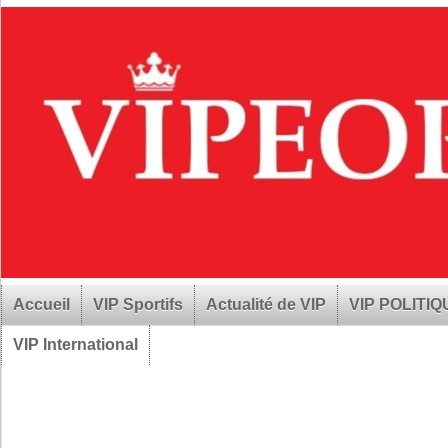
Accueil
VIP Sportifs
Actualité de VIP
VIP POLITI
VIP International