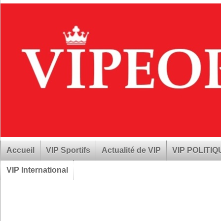
Accueil
VIP Sportifs
Actualité de VIP
VIP POLITI
VIP International