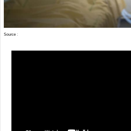
Source :
https://www.bfmtv.com/sante/covid-19-la-barre-des-...