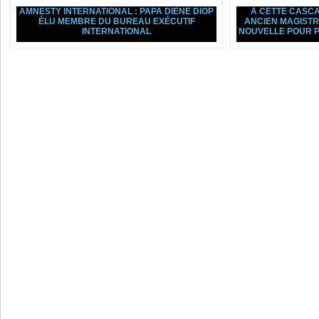
AMNESTY INTERNATIONAL : PAPA DIÈNE DIOP
À CETTE CASCAD
ÉLU MEMBRE DU BUREAU EXÉCUTIF
ANCIEN MAGIST
INTERNATIONAL
NOUVELLE POUR P