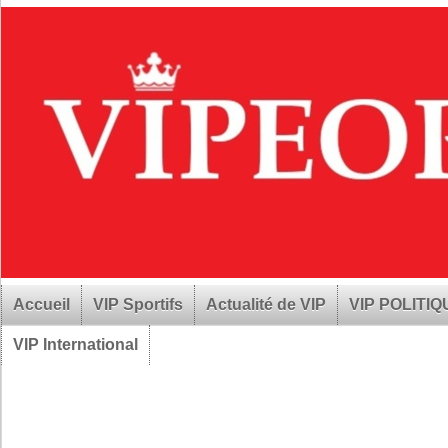
Accueil
VIP Sportifs
Actualité de VIP
VIP POLITI
VIP International