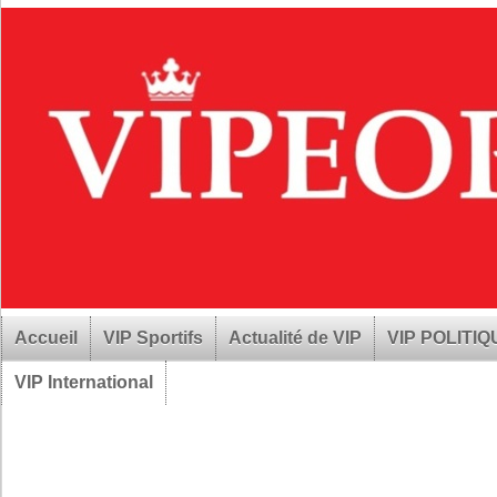
Accueil
VIP Sportifs
Actualité de VIP
VIP POLITI
VIP International