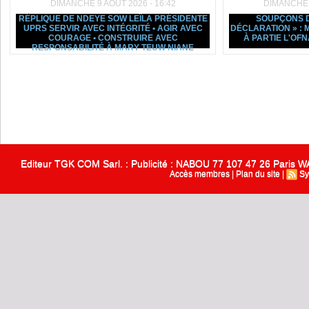
DIMANCHE 9 AOÛT 2026 - 16:42
DIMANCHE 9
RÉPLIQUE DE NDEYE SOW LEÏLA PRÉSIDENTE
SOUPÇONS D
UPRS SERVIR AVEC INTÉGRITÉ • AGIR AVEC
DÉCLARATION » :
COURAGE • CONSTRUIRE AVEC
À PARTIE L'OF
RESPONSABILITÉ À MARY TEUW NIANE
Editeur TGK COM Sarl. : Publicité : NABOU 77 107 47 26 Paris
Accès membres
|
Plan du site
|
Sy