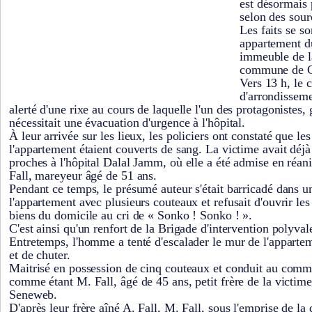
est désormais 
selon des sou
Les faits se s
appartement d
immeuble de la
commune de G
Vers 13 h, le 
d'arrondisseme
alerté d'une rixe au cours de laquelle l'un des protagonistes,
nécessitait une évacuation d'urgence à l'hôpital.
À leur arrivée sur les lieux, les policiers ont constaté que les
l'appartement étaient couverts de sang. La victime avait déj
proches à l'hôpital Dalal Jamm, où elle a été admise en réani
Fall, mareyeur âgé de 51 ans.
Pendant ce temps, le présumé auteur s'était barricadé dans 
l'appartement avec plusieurs couteaux et refusait d'ouvrir les
biens du domicile au cri de « Sonko ! Sonko ! ».
C'est ainsi qu'un renfort de la Brigade d'intervention polyvale
Entretemps, l'homme a tenté d'escalader le mur de l'apparte
et de chuter.
Maitrisé en possession de cinq couteaux et conduit au commiss
comme étant M. Fall, âgé de 45 ans, petit frère de la victim
Seneweb.
D'après leur frère aîné A. Fall, M. Fall, sous l'emprise de la 