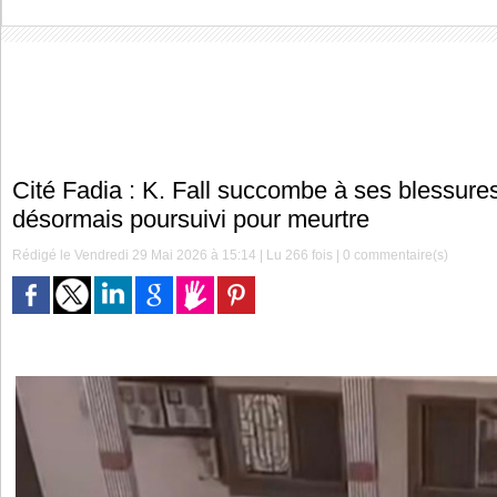
Cité Fadia : K. Fall succombe à ses blessures
désormais poursuivi pour meurtre
Rédigé le Vendredi 29 Mai 2026 à 15:14 | Lu 266 fois |
0
commentaire(s)