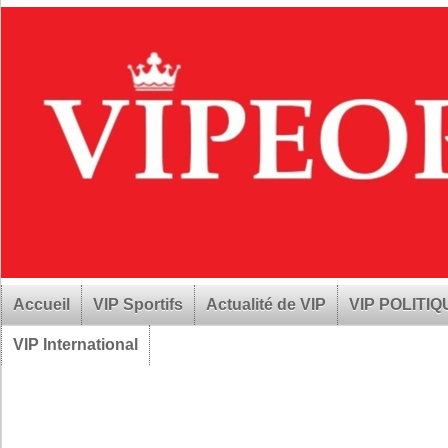
Accueil
VIP Sportifs
Actualité de VIP
VIP POLITI
VIP International