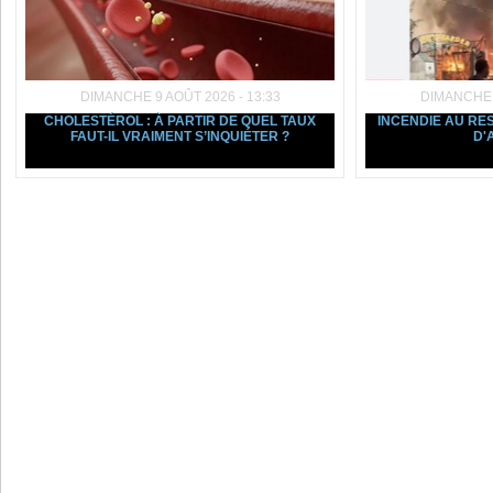
DIMANCHE 9 AOÛT 2026 - 13:33
DIMANCHE 9
CHOLESTÉROL : À PARTIR DE QUEL TAUX
INCENDIE AU RE
FAUT-IL VRAIMENT S’INQUIÉTER ?
D'