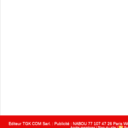
Editeur TGK COM Sarl. : Publicité : NABOU 77 107 47 26 Paris
Accès membres
|
Plan du site
|
Sy