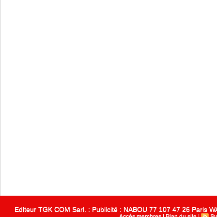
Editeur TGK COM Sarl. : Publicité : NABOU 77 107 47 26 Paris
Accès membres
|
Plan du site
|
Sy