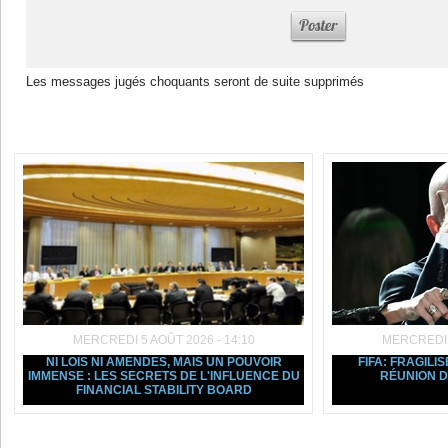
Les messages jugés choquants seront de suite supprimés
Dans la même rubrique :
MERCREDI 5 AOÛT 2026 - 14:10
MERCREDI 5
NI LOIS NI AMENDES, MAIS UN POUVOIR
FIFA: FRAGILIS
IMMENSE : LES SECRETS DE L'INFLUENCE DU
RÉUNION D
FINANCIAL STABILITY BOARD