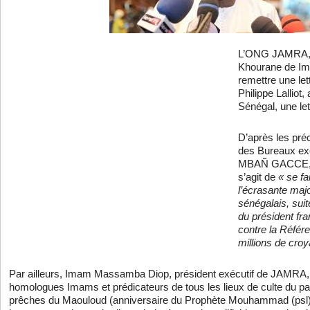
L’ONG JAMRA, 
Khourane de Ima
remettre une let
Philippe Lallio
Sénégal, une let
D’après les pr
des Bureaux ex
MBAÑ GACCE, p
s’agit de
« se fa
l’écrasante ma
sénégalais, suit
du président f
contre la Référe
millions de cro
Par ailleurs, Imam Massamba Diop, président exécutif de JAMRA,
homologues Imams et prédicateurs de tous les lieux de culte du pa
prêches du Maouloud (anniversaire du Prophète Mouhammad (psl)),