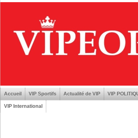
Accueil
VIP Sportifs
Actualité de VIP
VIP POLITI
VIP International