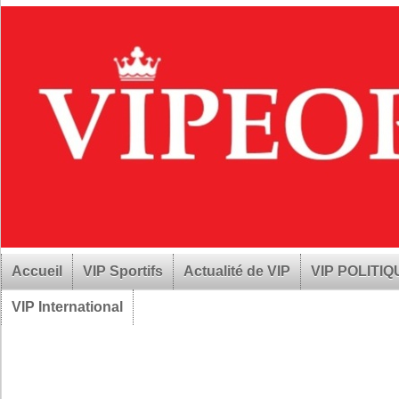
Accueil
VIP Sportifs
Actualité de VIP
VIP POLITI
VIP International