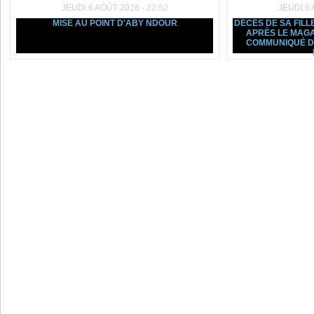
JEUDI 6 AOÛT 2026 - 22:52
JEUDI 6 
MISE AU POINT D'ABY NDOUR
DÉCÈS DE SA FILL
APRÈS LE MAGA
COMMUNIQUÉ D