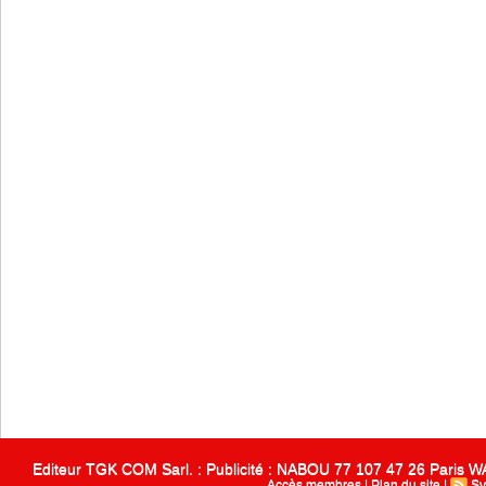
Editeur TGK COM Sarl. : Publicité : NABOU 77 107 47 26 Paris
Accès membres
|
Plan du site
|
Sy