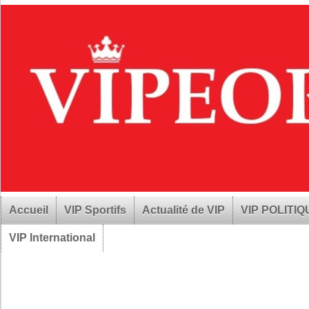
Accueil
VIP Sportifs
Actualité de VIP
VIP POLITI
VIP International