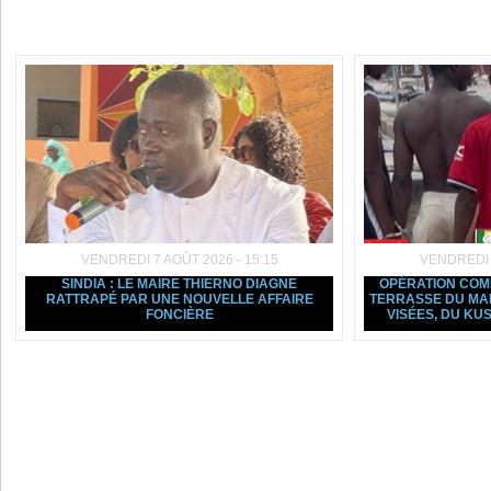
Dans la même rubrique :
VENDREDI 7 AOÛT 2026 - 15:15
VENDREDI 7
SINDIA : LE MAIRE THIERNO DIAGNE
OPÉRATION COMM
RATTRAPÉ PAR UNE NOUVELLE AFFAIRE
TERRASSE DU MAR
FONCIÈRE
VISÉES, DU KU