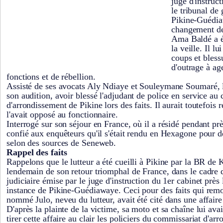
juge d'instruc
le tribunal de
Pikine-Guédia
changement d
Ama Baldé a é
la veille. Il lu
coups et bless
d'outrage à ag
fonctions et de rébellion.
Assisté de ses avocats Aly Ndiaye et Souleymane Soumaré, le
son audition, avoir blessé l'adjudant de police en service au
d'arrondissement de Pikine lors des faits. Il aurait toutefois 
l'avait opposé au fonctionnaire.
Interrogé sur son séjour en France, où il a résidé pendant p
confié aux enquêteurs qu'il s'était rendu en Hexagone pour d
selon des sources de Seneweb.
Rappel des faits
Rappelons que le lutteur a été cueilli à Pikine par la BR de
lendemain de son retour triomphal de France, dans le cadre 
judiciaire émise par le juge d'instruction du 1er cabinet près
instance de Pikine-Guédiawaye. Ceci pour des faits qui rem
nommé Julo, neveu du lutteur, avait été cité dans une affaire
D'après la plainte de la victime, sa moto et sa chaîne lui ava
tirer cette affaire au clair les policiers du commissariat d'a