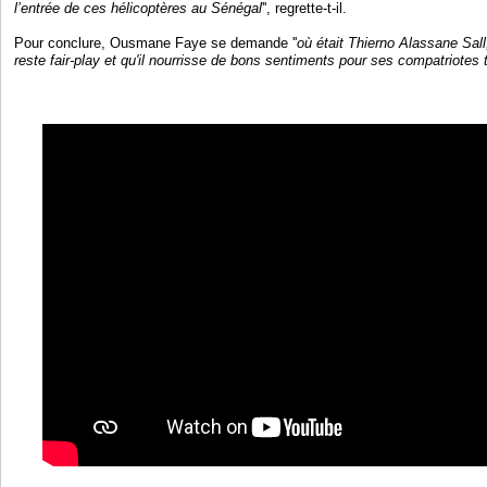
l’entrée de ces hélicoptères au Sénégal
'', regrette-t-il.
Pour conclure, Ousmane Faye se demande ''
où était Thierno Alassane Sall
reste fair-play et qu'il nourrisse de bons sentiments pour ses compatriotes t