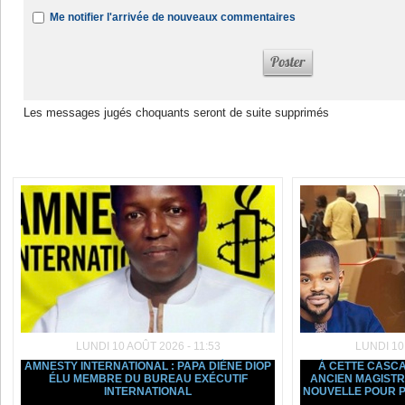
Me notifier l'arrivée de nouveaux commentaires
Les messages jugés choquants seront de suite supprimés
Dans la même rubrique :
LUNDI 10 AOÛT 2026 - 11:53
LUNDI 10
AMNESTY INTERNATIONAL : PAPA DIÈNE DIOP
À CETTE CASCAD
ÉLU MEMBRE DU BUREAU EXÉCUTIF
ANCIEN MAGIST
INTERNATIONAL
NOUVELLE POUR P