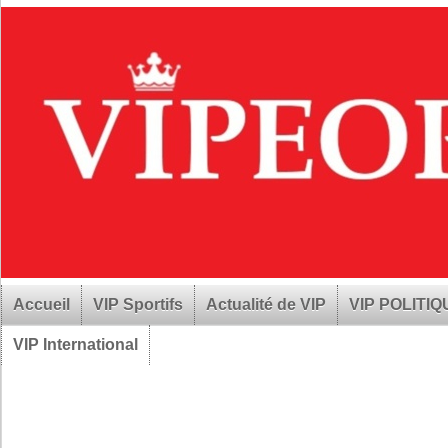
Accueil
VIP Sportifs
Actualité de VIP
VIP POLITI
VIP International