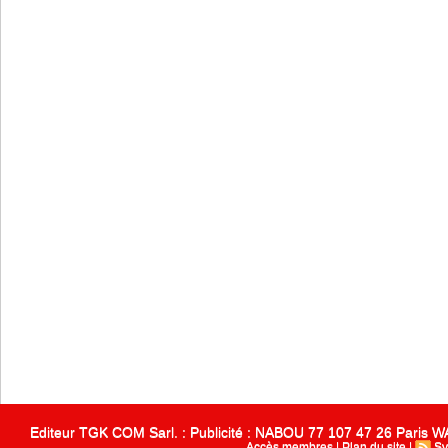
Editeur TGK COM Sarl. : Publicité : NABOU 77 107 47 26 Paris
Accès membres
|
Plan du site
|
Sy