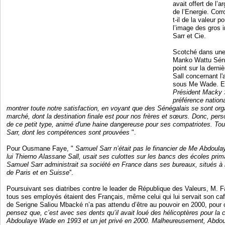
avait offert de l’ar
de l’Energie. Cor
t-il de la valeur p
l’image des gros
Sarr et Cie.
Scotché dans une 
Manko Wattu Séné
point sur la derni
Sall concernant l'
sous Me Wade. En e
Président Macky S
préférence nation
montrer toute notre satisfaction, en voyant que des Sénégalais se sont org
marché, dont la destination finale est pour nos frères et sœurs. Donc, pers
de ce petit type, animé d'une haine dangereuse pour ses compatriotes. To
Sarr, dont les compétences sont prouvées
".
Pour Ousmane Faye, "
Samuel Sarr n’était pas le financier de Me Abdoula
lui Thierno Alassane Sall, usait ses culottes sur les bancs des écoles pri
Samuel Sarr administrait sa société en France dans ses bureaux, situés à
de Paris et en Suisse
''.
Poursuivant ses diatribes contre le leader de République des Valeurs, M. Fa
tous ses employés étaient des Français, même celui qui lui servait son ca
de Serigne Saliou Mbacké n’a pas attendu d’être au pouvoir en 2000, pour c
pensez que, c’est avec ses dents qu’il avait loué des hélicoptères pour l
Abdoulaye Wade en 1993 et un jet privé en 2000. Malheureusement, Abdou 