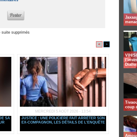
ommentaires
Jaxaay
menacé
 suite supprimés
<
>
VIH/SI
l’inst
Diallo
Tivaou
coup d
MERCREDI 5 AOÛT 2026 - 13:54
DE SA
JUSTICE : UNE POLICIÈRE FAIT ARRÊTER SON
EUR
EX-COMPAGNON, LES DÉTAILS DE L'ENQUÊTE
Amour 