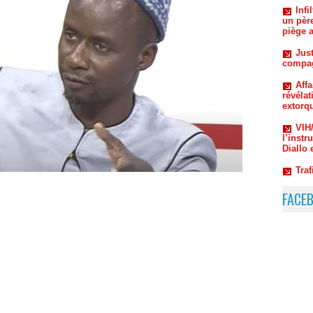
Just
compag
Aff
révélat
extorq
VIH
l’instr
Diallo 
Traf
chute 
Tiv
un cou
!
FACE