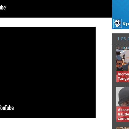
Les 
Incroy
Yango 
Associ
fraude
contr