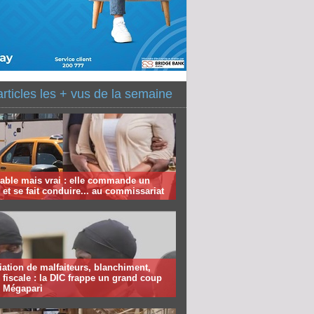
articles les + vus de la semaine
able mais vrai : elle commande un
et se fait conduire... au commissariat
ation de malfaiteurs, blanchiment,
 fiscale : la DIC frappe un grand coup
e Mégapari