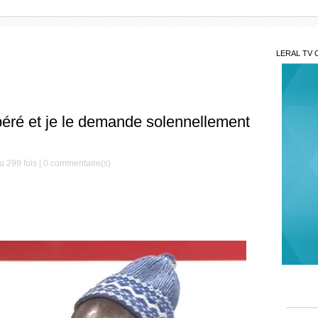
LERAL TV 
ibéré et je le demande solennellement
 299 fois |
0
commentaire(s)
Infi
un pèr
piège 