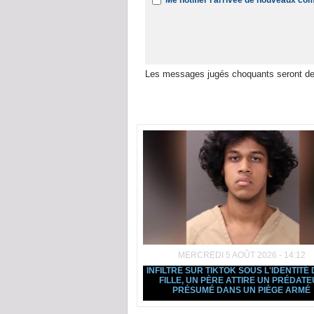
Me notifier l'arrivée de nouveaux c
Les messages jugés choquants seront de
Dans la même rubrique :
MERCREDI 5 AOÛT 2026 - 14:12
INFILTRÉ SUR TIKTOK SOUS L'IDENTITÉ 
FILLE, UN PÈRE ATTIRE UN PRÉDAT
PRÉSUMÉ DANS UN PIÈGE ARMÉ