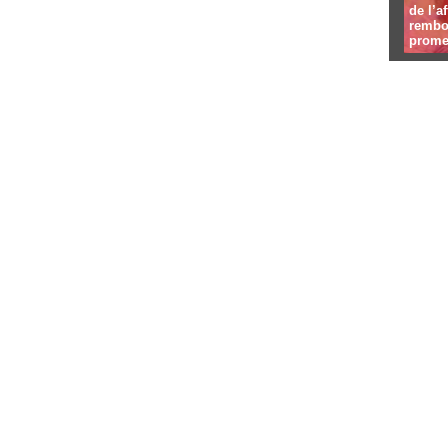
de l’a
rembou
prome