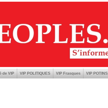
é de VIP
VIP POLITIQUES
VIP Frasques
VIP POTINS