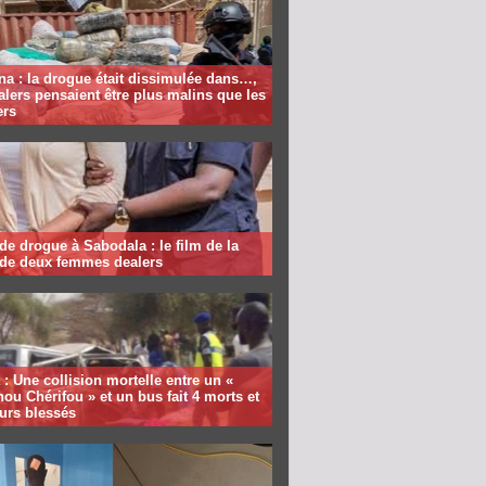
a : la drogue était dissimulée dans…,
alers pensaient être plus malins que les
ers
 de drogue à Sabodala : le film de la
 de deux femmes dealers
: Une collision mortelle entre un «
ou Chérifou » et un bus fait 4 morts et
urs blessés