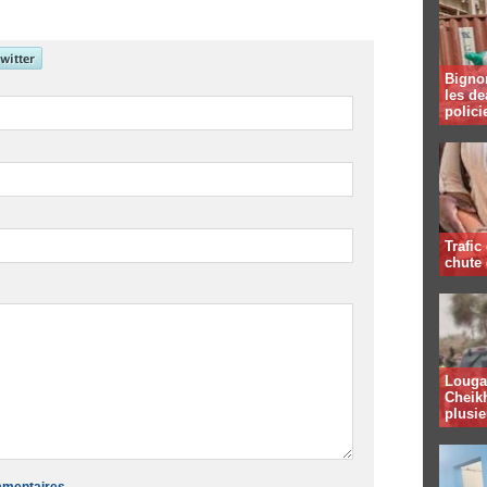
Bignon
les de
polici
Trafic
chute
Louga 
Cheikh
plusie