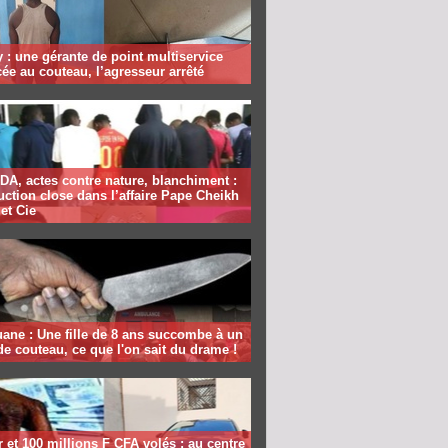
 : une gérante de point multiservice
e au couteau, l’agresseur arrêté
DA, actes contre nature, blanchiment :
ruction close dans l’affaire Pape Cheikh
 et Cie
ane : Une fille de 8 ans succombe à un
e couteau, ce que l'on sait du drame !
et 100 millions F CFA volés : au centre