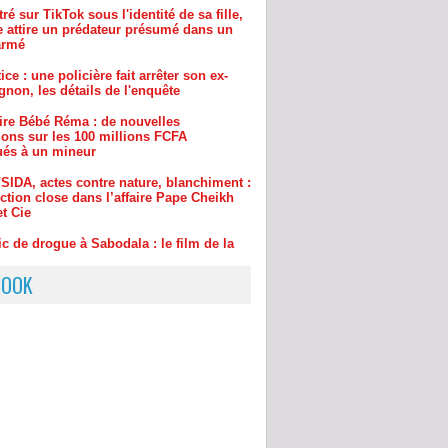
ice : une policière fait arrêter son ex-
non, les détails de l'enquête
aire Bébé Réma : de nouvelles
ions sur les 100 millions FCFA
ués à un mineur
/SIDA, actes contre nature, blanchiment :
uction close dans l’affaire Pape Cheikh
et Cie
ic de drogue à Sabodala : le film de la
de deux femmes dealers
aouane : Une fille de 8 ans succombe à
p de couteau, ce que l'on sait du drame
BOOK