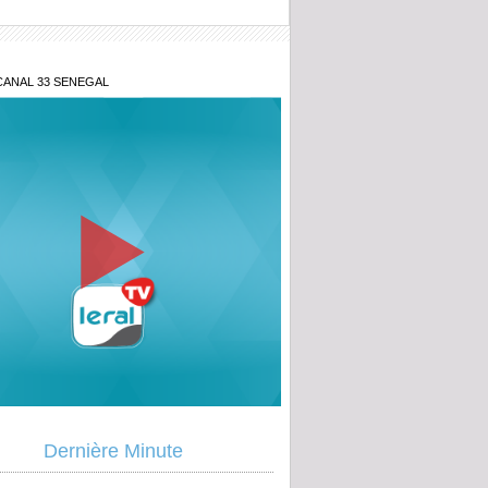
CANAL 33 SENEGAL
ltré sur TikTok sous l'identité de sa fille,
Dernière Minute
e attire un prédateur présumé dans un
armé